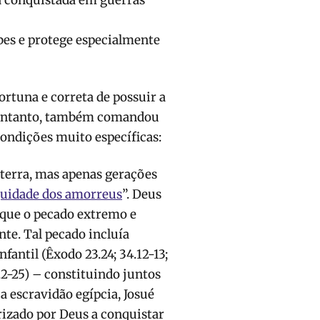
ra conquistada em guerras
abes e protege especialmente
rtuna e correta de possuir a
no entanto, também comandou
ondições muito específicas:
 terra, mas apenas gerações
quidade dos amorreus
”. Deus
 que o pecado extremo e
te. Tal pecado incluía
infantil (Êxodo 23.24; 34.12-13;
.2-25) – constituindo juntos
a escravidão egípcia, Josué
rizado por Deus a conquistar