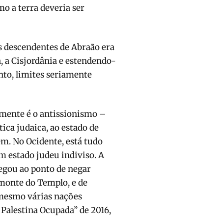
o a terra deveria ser
os descendentes de Abraão era
a, a Cisjordânia e estendendo-
anto, limites seriamente
mente é o antissionismo –
ca judaica, ao estado de
ém. No Ocidente, está tudo
m estado judeu indiviso. A
egou ao ponto de negar
 monte do Templo, e de
 mesmo várias nações
 Palestina Ocupada” de 2016,