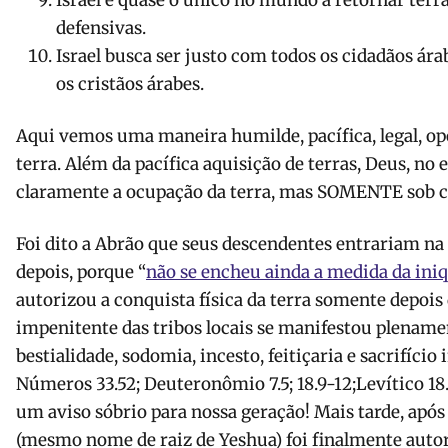
Israel é quase o único no mundo a retornar ter
defensivas.
Israel busca ser justo com todos os cidadãos ár
os cristãos árabes.
Aqui vemos uma maneira humilde, pacífica, legal, opo
terra. Além da pacífica aquisição de terras, Deus, 
claramente a ocupação da terra, mas SOMENTE sob c
Foi dito a Abrão que seus descendentes entrariam na
depois, porque “
não se encheu ainda a medida da ini
autorizou a conquista física da terra somente depois
impenitente das tribos locais se manifestou plenamen
bestialidade, sodomia, incesto, feitiçaria e sacrifício 
Números 33.52; Deuteronômio 7.5; 18.9-12;Levítico 18
um aviso sóbrio para nossa geração! Mais tarde, após 
(mesmo nome de raiz de Yeshua) foi finalmente auto