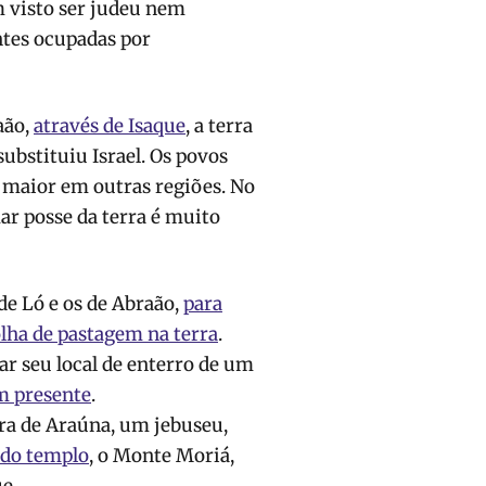
m visto ser judeu nem
ntes ocupadas por
aão,
através de Isaque
, a terra
substituiu Israel. Os povos
maior em outras regiões. No
ar posse da terra é muito
e Ló e os de Abraão,
para
olha de pastagem na terra
.
r seu local de enterro de um
m presente
.
ra de Araúna, um jebuseu,
e do templo
, o Monte Moriá,