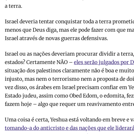
a terra.
Israel deveria tentar conquistar toda a terra promet
menos que Deus diga, mas ele pode fazer com que mai
Israel através de novas guerras defensivas.
Israel ou as nações deveriam procurar dividir a terra
estados? Certamente NÃO –
eles serão julgados por D
situação dos palestinos claramente não é boa e muit
injusto, mas nem o terrorismo nem a proposta de doi
vez disso, os árabes em Israel precisam confiar em Y
Estado judeu, assim como Obed Edom, o edomita, fez
fazem hoje – algo que requer um reavivamento entr
Uma coisa é certa, Yeshua está voltando em breve e va
tomando-a do anticristo e das nações que ele lidera