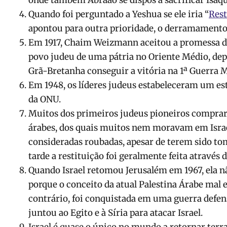
onde também Abraão se dispôs a sacrificar Isaqu
Quando foi perguntado a Yeshua se ele iria “
Rest
apontou para outra prioridade, o derramamento 
Em 1917, Chaim Weizmann aceitou a promessa do
povo judeu de uma pátria no Oriente Médio, de
Grã-Bretanha conseguir a vitória na 1ª Guerra 
Em 1948, os líderes judeus estabeleceram um es
da ONU.
Muitos dos primeiros judeus pioneiros comprara
árabes, dos quais muitos nem moravam em Israe
consideradas roubadas, apesar de terem sido t
tarde a restituição foi geralmente feita através d
Quando Israel retomou Jerusalém em 1967, ela nã
porque o conceito da atual Palestina Árabe mal e
contrário, foi conquistada em uma guerra defens
juntou ao Egito e à Síria para atacar Israel.