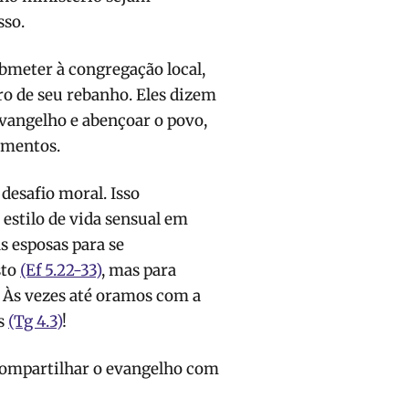
sso.
bmeter à congregação local,
o de seu rebanho. Eles dizem
evangelho e abençoar o povo,
amentos.
desafio moral. Isso
estilo de vida sensual em
s esposas para se
sto
(Ef 5.22-33)
, mas para
 Às vezes até oramos com a
es
(Tg 4.3)
!
 compartilhar o evangelho com