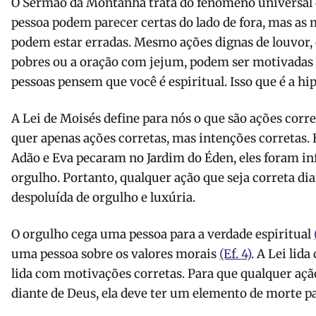
O Sermão da Montanha trata do fenômeno universal 
pessoa podem parecer certas do lado de fora, mas as
podem estar erradas. Mesmo ações dignas de louvor,
pobres ou a oração com jejum, podem ser motivadas 
pessoas pensem que você é espiritual. Isso que é a hip
A Lei de Moisés define para nós o que são ações corr
quer apenas ações corretas, mas intenções corretas. 
Adão e Eva pecaram no Jardim do Éden, eles foram inf
orgulho. Portanto, qualquer ação que seja correta di
despoluída de orgulho e luxúria.
O orgulho cega uma pessoa para a verdade espiritual
uma pessoa sobre os valores morais
(Ef. 4)
. A Lei lid
lida com motivações corretas. Para que qualquer aç
diante de Deus, ela deve ter um elemento de morte 