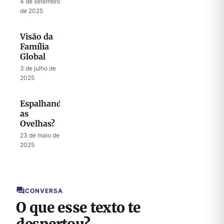
4 de setembro
Liberar
de 2025
Sua
Autoridade
Visão da
na Terra
Família
Global
3 de julho de
2025
Espalhando
as
Ovelhas?
23 de maio de
2025
CONVERSA
O que esse texto te
despertou?