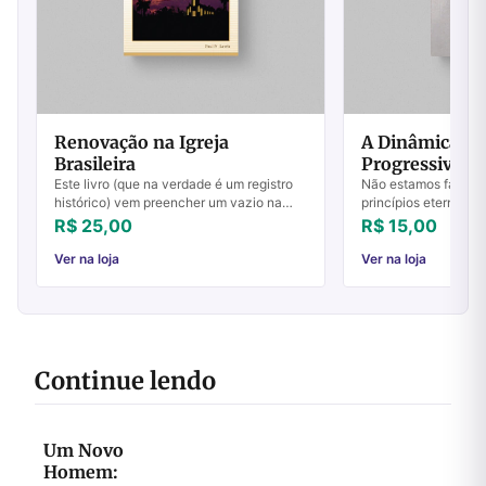
Renovação na Igreja
A Dinâmica da
Brasileira
Progressiva
Este livro (que na verdade é um registro
Não estamos faland
histórico) vem preencher um vazio na
princípios eternos 
história dos evangélicos no Brasil. Cobre
Escrituras. Entretan
R$ 25,00
R$ 15,00
um período extremamente rico e abenço...
esquecer que a verd
composta p...
Ver na loja
Ver na loja
Continue lendo
Um Novo
Homem: