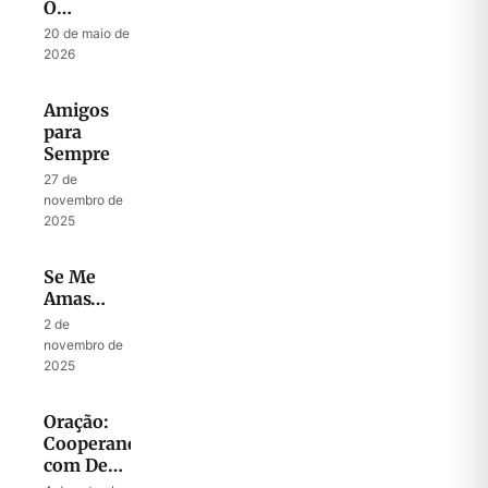
O
Mistério
20 de maio de
do
2026
Messias
Amigos
para
Sempre
27 de
novembro de
2025
Se Me
Amas…
2 de
novembro de
2025
Oração:
Cooperando
com Deus
para