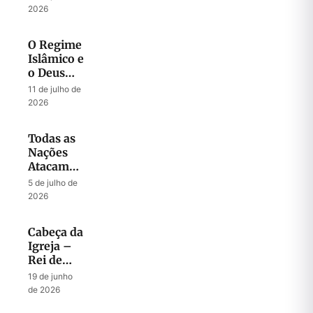
– Julho
2026
2026
O Regime
Islâmico e
o Deus
que
11 de julho de
Liberta
2026
Todas as
Nações
Atacam
Jerusalém
5 de julho de
2026
Cabeça da
Igreja –
Rei de
Israel
19 de junho
de 2026