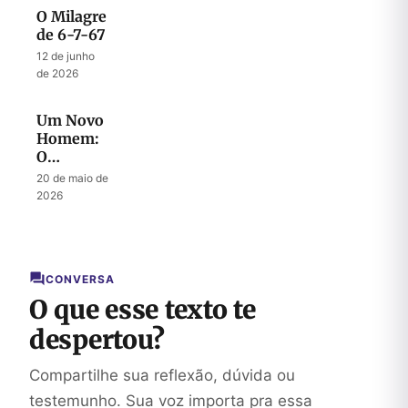
O Milagre
de 6-7-67
12 de junho
de 2026
Um Novo
Homem:
O
Mistério
20 de maio de
do
2026
Messias
CONVERSA
O que esse texto te
despertou?
Compartilhe sua reflexão, dúvida ou
testemunho. Sua voz importa pra essa