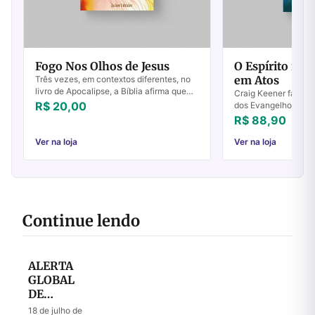
Fogo Nos Olhos de Jesus
O Espírito nos
em Atos
Três vezes, em contextos diferentes, no
livro de Apocalipse, a Bíblia afirma que
Craig Keener faz u
Jesus tem fogo nos olhos.
R$ 20,00
dos Evangelhos e do 
Queremosexaminar cada uma delas. 1. O
oferecer uma compr
R$ 88,90
fogo do am...
do significado do Es
dos p...
Ver na loja
Ver na loja
Continue lendo
ALERTA
GLOBAL
DE
ORAÇÃO
18 de julho de