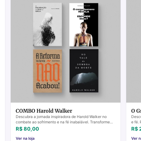
COMBO Harold Walker
O G
Descubra a jornada inspiradora de Harold Walker no
Desc
combate ao sofrimento e na fé inabalável. Transforme
e fé.
sua vida cristã hoje!
esper
R$ 80,00
R$ 
Ver na loja
Ver n