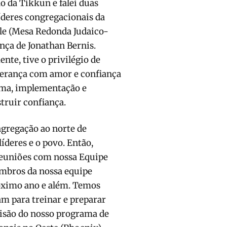
 da Tikkun e falei duas
líderes congregacionais da
le (Mesa Redonda Judaico-
ança de Jonathan Bernis.
e, tive o privilégio de
derança com amor e confiança
rama, implementação e
truir confiança.
gregação ao norte de
íderes e o povo. Então,
 reuniões com nossa Equipe
mbros da nossa equipe
óximo ano e além. Temos
am para treinar e preparar
isão do nosso programa de