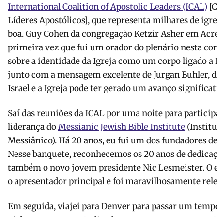
International Coalition of Apostolic Leaders (ICAL)
[C
Líderes Apostólicos], que representa milhares de igr
boa. Guy Cohen da congregação Ketzir Asher em Acre 
primeira vez que fui um orador do plenário nesta 
sobre a identidade da Igreja como um corpo ligado a Is
junto com a mensagem excelente de Jurgan Buhler, d
Israel e a Igreja pode ter gerado um avanço significat
Saí das reuniões da ICAL por uma noite para particip
liderança do
Messianic Jewish Bible Institute
(Institu
Messiânico). Há 20 anos, eu fui um dos fundadores d
Nesse banquete, reconhecemos os 20 anos de dedica
também o novo jovem presidente Nic Lesmeister. O e
o apresentador principal e foi maravilhosamente rele
Em seguida, viajei para Denver para passar um temp