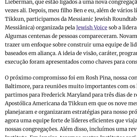
Lieberman, que estão ligados a uma nova congregação
vezes ali. Depois, meu filho Ben e eu, além de vários 
Tikkun, participamos da Messianic Jewish Roundtab
Messiânica) organizada pela
Jewish Voice
sob a lider
Algumas centenas de pessoas compareceram. Novament
trazer um enfoque sobre construir uma equipe de li
baseados em aliança. A ideia de visão, caráter, prog
execução foram apresentados como chaves para cons
O próximo compromisso foi em Rosh Pina, nossa con
Baltimore, para reuniões muito importantes com os l
partimos para Frederick Maryland para três dias de
Apostólica Americana da Tikkun em que os nove me
planejaram e organizaram estratégias para nosso pr
agora uma equipe forte de líderes eficientes que viaj
nossas congregações. Além disso, incluímos uma rev