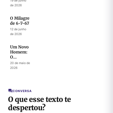
19 de junho
de 2026
O Milagre
de 6-7-67
12 de junho
de 2026
Um Novo
Homem:
O
Mistério
20 de maio de
do
2026
Messias
CONVERSA
O que esse texto te
despertou?