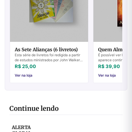
As Sete Alianças (6 livretos)
Quem Almoçou
Esta série de livretos foi redigida a partir
É possível ver Deus
de estudos ministrados por John Walker
aparece continuamen
na igreja em Rubiataba, durante o ano de
Hebraicas (Antigo T
R$ 25,00
R$ 39,90
1984.Apropriado tanto para novos...
o texto se refere a e
Ver na loja
Ver na loja
Continue lendo
ALERTA