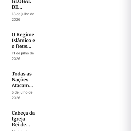
GLOBAL
DE
ORAÇÃO
18 de julho de
– Julho
2026
2026
O Regime
Islâmico e
o Deus
que
11 de julho de
Liberta
2026
Todas as
Nações
Atacam
Jerusalém
5 de julho de
2026
Cabeça da
Igreja –
Rei de
Israel