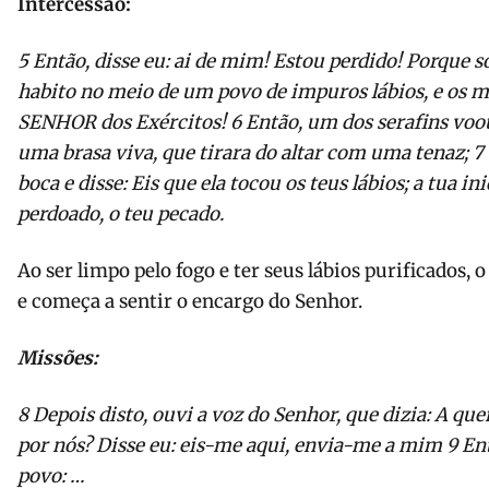
Intercessão:
5
Então, disse eu: ai de mim! Estou perdido! Porque
habito no meio de um povo de impuros lábios, e os m
SENHOR dos Exércitos!
6
Então, um dos serafins vo
uma brasa viva, que tirara do altar com uma tenaz;
7
boca e disse: Eis que ela tocou os teus lábios; a tua ini
perdoado, o teu pecado.
Ao ser limpo pelo fogo e ter seus lábios purificados, 
e começa a sentir o encargo do Senhor.
Missões:
8
Depois disto, ouvi a voz do Senhor, que dizia: A qu
por nós? Disse eu: eis-me aqui, envia-me a mim
9
Ent
povo:
…