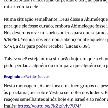
condicionadas à liberação de perdão e bênção para a
misericórdia dele.
Numa situação semelhante, Deus disse a Abimeleque 
para que ele fosse curado, embora Abimeleque fosse 
Nós devemos orar uns pelos outros para que sejamos
5.14-16
). Yeshua nos ensinou a abençoar até aqueles 
5.44
), a dar para poder receber (
Lucas 6.38
).
Talvez você esteja numa situação hoje em que a chav
pedir perdão a alguém ou orar para que alguém seja 
Reagindo ao Rei dos Judeus
Nesta mensagem, Asher foca em cinco grupos de pess
às proclamações sobre Yeshua ser o Rei dos Judeus. E
reações semelhantes ainda hoje em Israel e ao redor
inglês:
https://youtu.be/7kZg0viy7UM?