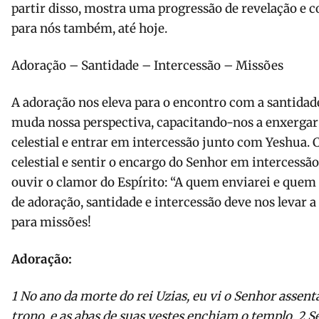
partir disso, mostra uma progressão de revelação e c
para nós também, até hoje.
Adoração – Santidade – Intercessão – Missões
A adoração nos eleva para o encontro com a santidade
muda nossa perspectiva, capacitando-nos a enxergar a
celestial e entrar em intercessão junto com Yeshua. 
celestial e sentir o encargo do Senhor em intercessã
ouvir o clamor do Espírito: “A quem enviarei e quem
de adoração, santidade e intercessão deve nos levar
para missões!
Adoração:
1
No ano da morte do rei Uzias, eu vi o Senhor assen
trono, e as abas de suas vestes enchiam o templo.
2
S