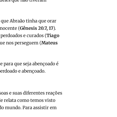
queles que não tiveram
que Abraão tinha que orar
inocente (
Gênesis 20.7, 17
).
 perdoados e curados (
Tiago
que nos perseguem (
Mateus
e para que seja abençoado é
perdoado e abençoado.
oas e suas diferentes reações
le relata como temos visto
 do mundo. Para assistir em