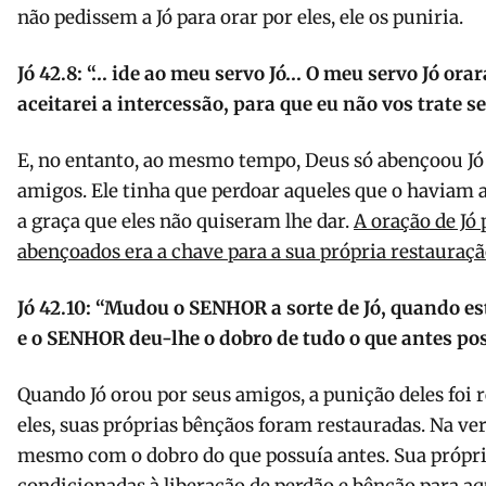
não pedissem a Jó para orar por eles, ele os puniria.
Jó 42.8: “
… ide ao meu servo Jó… O meu servo Jó orar
aceitarei a intercessão, para que eu não vos trate 
E, no entanto, ao mesmo tempo, Deus só abençoou Jó 
amigos. Ele tinha que perdoar aqueles que o haviam a
a graça que eles não quiseram lhe dar.
A oração de Jó
abençoados era a chave para a sua própria restauraçã
Jó 42.10: “
Mudou o SENHOR a sorte de Jó, quando es
e o SENHOR deu-lhe o dobro de tudo o que antes pos
Quando Jó orou por seus amigos, a punição deles foi
eles, suas próprias bênçãos foram restauradas. Na ver
mesmo com o dobro do que possuía antes. Sua própri