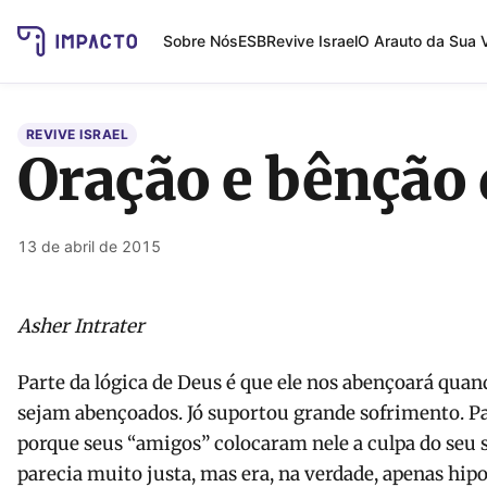
Sobre Nós
ESB
Revive Israel
O Arauto da Sua 
REVIVE ISRAEL
Oração e bênção 
13 de abril de 2015
Asher Intrater
Parte da lógica de Deus é que ele nos abençoará qua
sejam abençoados. Jó suportou grande sofrimento. Pa
porque seus “amigos” colocaram nele a culpa do seu 
parecia muito justa, mas era, na verdade, apenas hipo