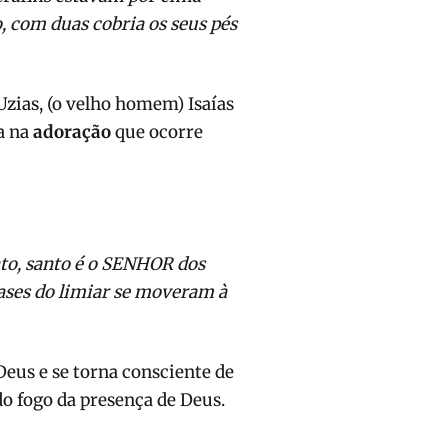
o, com duas cobria os seus pés
Uzias, (o velho homem) Isaías
ra na
adoração
que ocorre
nto, santo é o SENHOR dos
ases do limiar se moveram à
Deus e se torna consciente de
do fogo da presença de Deus.