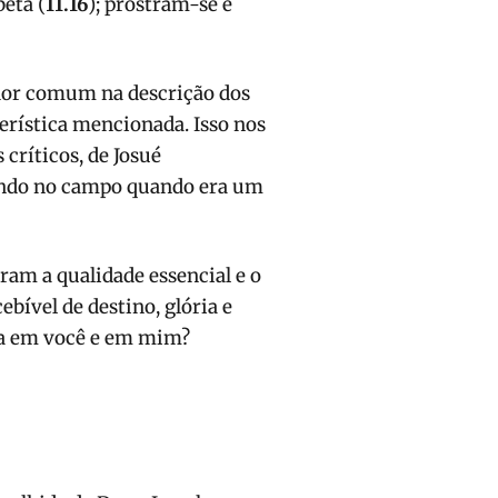
eta (
11.16
); prostram-se e
dor comum na descrição dos
terística mencionada. Isso nos
 críticos, de Josué
ando no campo quando era um
ram a qualidade essencial e o
bível de destino, glória e
ra em você e em mim?