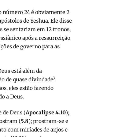
 o número 24 é obviamente 2
apóstolos de Yeshua. Ele disse
les se sentariam em 12 tronos,
essiânico após a ressurreição
ições de governo para as
Deus está além da
ão de quase divindade?
os, eles estão fazendo
o a Deus.
e de Deus (
Apocalipse 4.10
);
rostram (
5.8
); prostram-se e
nto com miríades de anjos e