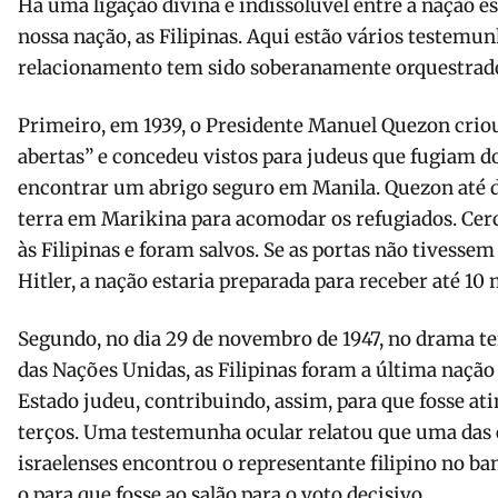
Há uma ligação divina e indissolúvel entre a nação esc
nossa nação, as Filipinas. Aqui estão vários testemu
relacionamento tem sido soberanamente orquestrado
Primeiro, em 1939, o Presidente Manuel Quezon criou
abertas” e concedeu vistos para judeus que fugiam d
encontrar um abrigo seguro em Manila. Quezon até d
terra em Marikina para acomodar os refugiados. Cer
às Filipinas e foram salvos. Se as portas não tivesse
Hitler, a nação estaria preparada para receber até 10 
Segundo, no dia 29 de novembro de 1947, no drama ten
das Nações Unidas, as Filipinas foram a última nação 
Estado judeu, contribuindo, assim, para que fosse ati
terços. Uma testemunha ocular relatou que uma das 
israelenses encontrou o representante filipino no b
o para que fosse ao salão para o voto decisivo.