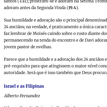
santos (
7.11
); prostram-se e adoram na Sétima Tromb
adoram antes da Segunda Vinda (
19.4
).
Sua humildade e adoração são o principal denomina
24 anciãos; na verdade, é praticamente a única carac
faz lembrar de Moisés caindo sobre o rosto diante dos
permanecendo na tenda do encontro e de Davi ador
jovem pastor de ovelhas.
Parece que a humildade e a adoração dos 24 anciãos e
pré-requisito para que atingissem o maior nível conce
autoridade. Será que é isso também que Deus procu
Israel e as Filipinas
Alberto Fernandez