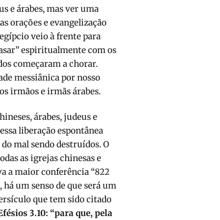
eus e árabes, mas ver uma
das orações e evangelização
gípcio veio à frente para
asar” espiritualmente com os
odos começaram a chorar.
ade messiânica por nosso
os irmãos e irmãs árabes.
ineses, árabes, judeus e
 essa liberação espontânea
 do mal sendo destruídos. O
das as igrejas chinesas e
a a maior conferência “822
, há um senso de que será um
ersículo que tem sido citado
Efésios 3.10: “
para que, pela