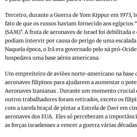
Terceiro, durante a Guerra de Yom Kippur em 1973, Is
fato de que os russos haviam fornecido aos egípcios 
(SAM)”. A frota de aeronaves de Israel foi debilitada 
podiam intervir por causa do perigo de uma escalada
Naquela época, o Irã era governado pelo xá pró-Ociden
hospedava uma base aérea americana.
Um empreiteiro de aviões norte-americano na base 
aeronaves filipinos para ajudarem a aumentar o poten
Aeronaves Iranianas . Durante um momento crucial de
outros trabalhadores foram retirados, exceto os fili
com a tarefa braçal de pintar a Estrela de Davi em ci
aeronaves dos EUA. Eles só perceberam a importânci
as forças israelenses a vencer a guerra várias décadas