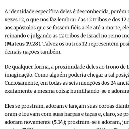
A identidade específica deles é desconhecida, porém
vezes 12, o que nos faz lembrar das 12 tribos e dos 12 
aos apóstolos que se fossem fiéis a ele até a morte, e
reinando e julgando as 12 tribos de Israel no reino m
(
Mateus 19.28
). Talvez os outros 12 representem pos
demais nações também.
De qualquer forma, a proximidade deles ao trono de 
imaginação. Como alguém poderia chegar a tal posiç
Curiosamente, em todas as seis menções dos 24 anciã
exatamente a mesma coisa: humilhando-se e adorand
Eles se prostram, adoram e lançam suas coroas diant
oram e louvam com suas harpas e taças e, claro, se p
adoram novamente (
5.14
); prostram-se e adoram, ju