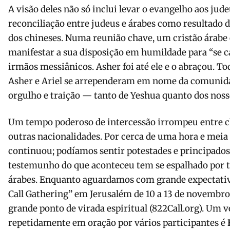
A visão deles não só inclui levar o evangelho aos jud
reconciliação entre judeus e árabes como resultado 
dos chineses. Numa reunião chave, um cristão árabe e
manifestar a sua disposição em humildade para “se c
irmãos messiânicos. Asher foi até ele e o abraçou. T
Asher e Ariel se arrependeram em nome da comunid
orgulho e traição — tanto de Yeshua quanto dos noss
Um tempo poderoso de intercessão irrompeu entre ch
outras nacionalidades. Por cerca de uma hora e meia
continuou; podíamos sentir potestades e principados
testemunho do que aconteceu tem se espalhado por to
árabes. Enquanto aguardamos com grande expectativ
Call Gathering” em Jerusalém de 10 a 13 de novembro
grande ponto de virada espiritual (822Call.org). Um v
repetidamente em oração por vários participantes é