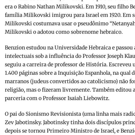
era o Rabino Nathan Milikovski. Em 1910, seu filho 
família Milikovski imigrou para Israel em 1920. Em s
Milikovski costumava usar o pseudônimo “Netanyahu
Milikovski o adotou como sobrenome hebraico.
Benzion estudou na Universidade Hebraica e passou a 
intelectuais sob a influência do Professor Joseph Kl
seguiu a carreira de professor de História. Escreve
1.400 páginas sobre a Inquisição Espanhola, na qual d
marranos (judeus convertidos ao catolicismo) não f
religião, mas o fizeram livremente. Também editou 
parceria com o Professor Isaiah Liebowitz.
O pai do Sionismo Revisionista (uma linha mais radic
Zev Jabotinsky. Jabotinsky tinha dois discípulos pri
depois se tornou Primeiro Ministro de Israel, e Ben