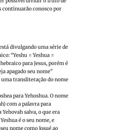
r possível dividir o fruto de
os continuarão conosco por
) está divulgando uma série de
ico: “Yeshu = Yeshua =
ebraico para Jesus, porém é
eja apagado seu nome”
s uma transliteração do nome
oshea para Yehoshua. O nome
) com a palavra para
a Yehovah salva, o que era
 Yeshua é o seu nome, e
ir seu nome como Josué ao