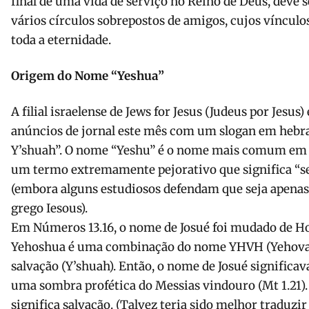
final de uma vida de serviço no Reino de Deus, deve se
vários círculos sobrepostos de amigos, cujos víncul
toda a eternidade.
Origem do Nome “Yeshua”
A filial israelense de Jews for Jesus (Judeus por Jesus
anúncios de jornal este mês com um slogan em hebra
Y’shuah”. O nome “Yeshu” é o nome mais comum em h
um termo extremamente pejorativo que significa “s
(embora alguns estudiosos defendam que seja apena
grego Iesous).
Em Números 13.16, o nome de Josué foi mudado de H
Yehoshua é uma combinação do nome YHVH (Yehovah
salvação (Y’shuah). Então, o nome de Josué significav
uma sombra profética do Messias vindouro (Mt 1.21).
significa salvação. (Talvez teria sido melhor traduz