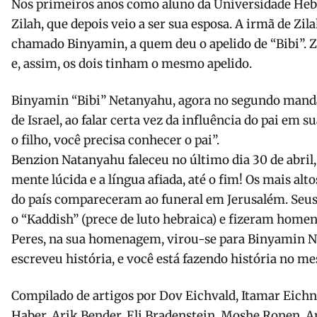
Nos primeiros anos como aluno da Universidade Heb
Zilah, que depois veio a ser sua esposa. A irmã de Z
chamado Binyamin, a quem deu o apelido de “Bibi”. 
e, assim, os dois tinham o mesmo apelido.
Binyamin “Bibi” Netanyahu, agora no segundo mand
de Israel, ao falar certa vez da influência do pai em s
o filho, você precisa conhecer o pai”.
Benzion Natanyahu faleceu no último dia 30 de abril,
mente lúcida e a língua afiada, até o fim! Os mais alto
do país compareceram ao funeral em Jerusalém. Seus 
o “Kaddish” (prece de luto hebraica) e fizeram hom
Peres, na sua homenagem, virou-se para Binyamin Ne
escreveu história, e você está fazendo história no m
Compilado de artigos por Dov Eichvald, Itamar Eichn
Haber, Arik Bender, Eli Bradenstein, Moshe Ronen, A