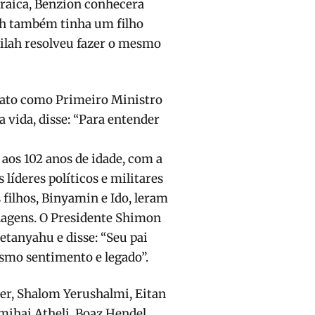
raica, Benzion conhecera
ilah também tinha um filho
Zilah resolveu fazer o mesmo
ato como Primeiro Ministro
ua vida, disse: “Para entender
 aos 102 anos de idade, com a
s líderes políticos e militares
filhos, Binyamin e Ido, leram
enagens. O Presidente Shimon
tanyahu e disse: “Seu pai
esmo sentimento e legado”.
er, Shalom Yerushalmi, Eitan
mihai Atheli, Boaz Hendel,