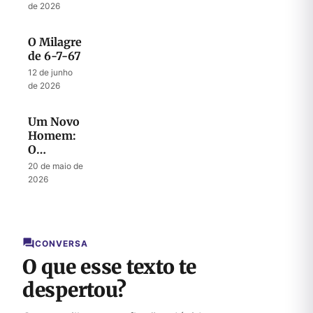
de 2026
O Milagre
de 6-7-67
12 de junho
de 2026
Um Novo
Homem:
O
Mistério
20 de maio de
do
2026
Messias
CONVERSA
O que esse texto te
despertou?