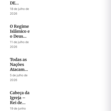
DE
ORAÇÃO
18 de julho de
– Julho
2026
2026
O Regime
Islâmico e
o Deus
que
11 de julho de
Liberta
2026
Todas as
Nações
Atacam
Jerusalém
5 de julho de
2026
Cabeça da
Igreja –
Rei de
Israel
19 de junho