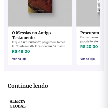
O Messias no Antigo
Procuram-se S
Testamento
Formar um reino de 
propósito eterno m
O que é um ‘cristão’?”, perguntou James
sobre tão alto chama
R$ 20,00
H. Charlesworth. E respondeu: “A maioria
agora? Reinar como,
das pessoas responderia: quem acredita
R$ 49,00
caminho para den...
que Jesus de Nazaré era ‘o Cristo’ qu...
Ver na loja
Ver na loja
Continue lendo
ALERTA
GLOBAL