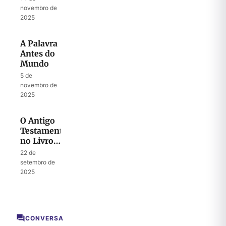
novembro de
2025
A Palavra
Antes do
Mundo
5 de
novembro de
2025
O Antigo
Testamento
no Livro
do
22 de
Apocalipse
setembro de
– Parte
2025
Um
CONVERSA