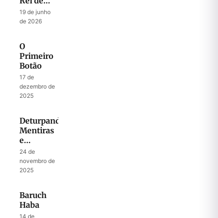
Rei de
Israel
19 de junho
de 2026
O
Primeiro
Botão
17 de
dezembro de
2025
Deturpando
Mentiras
e
Verdades
24 de
novembro de
2025
Baruch
Haba
14 de