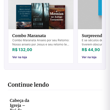
Combo Maranata
Surpreendent
Combo Maranata Anseio por seu Retorno:
E se séculos de trad
Nosso anseio por Jesus e seu retorno tem
tiverem obscurecid
origem tão somente em nosso amor por
natureza do amor de
R$ 132,00
R$ 44,90
Ele. Este livro despertará em você um sa...
natureza do amor de
for como vo...
Ver na loja
Ver na loja
Continue lendo
Cabeça da
Igreja –