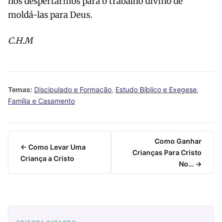
nos despertarmos para o trabalho divino de
moldá-las para Deus.
C.H.M
Temas:
Discipulado e Formação
,
Estudo Bíblico e Exegese
,
Família e Casamento
Como Ganhar
← Como Levar Uma
Crianças Para Cristo
Criança a Cristo
No… →