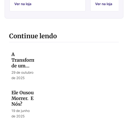
de apresentar es...
Ver na loja
Ver na loja
Continue lendo
A
Transformação
de um
Fardo em
29 de outubro
Canção
de 2025
Ele Ousou
Morrer. E
Nós?
19 de junho
de 2025