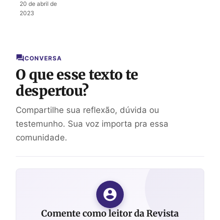
a Amar a
20 de abril de
Deus e ao
2023
Próximo
CONVERSA
O que esse texto te
despertou?
Compartilhe sua reflexão, dúvida ou
testemunho. Sua voz importa pra essa
comunidade.
Comente como leitor da Revista