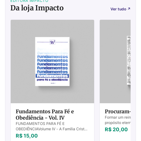
EDITORA IMPACTO
Da loja Impacto
Ver tudo
↗
Fundamentos Para Fé e
Procuram-se S
Obediência - Vol. IV
Formar um reino de 
propósito eterno m
FUNDAMENTOS PARA FÉ E
sobre tão alto chama
R$ 20,00
OBEDIÊNCIAVolume IV - A Família Cristã
agora? Reinar como,
Destruídos os fundamentos, que poderá
R$ 15,00
caminho para den...
fazer o justo? Salmos 11.3 Temos o prazer