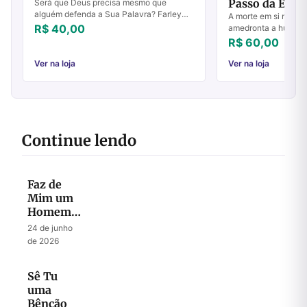
Passo da Eter
Será que Deus precisa mesmo que
alguém defenda a Sua Palavra? Farley
A morte em si não é o
Labatut defende que a questão não é se
R$ 40,00
amedronta a human
Deus precisa, mas se Ele deseja que
imemoriais, e sim o m
R$ 60,00
defendamos as...
sobre ela: há ou não
que ...
Ver na loja
Ver na loja
Continue lendo
Faz de
Mim um
Homem
Segundo
24 de junho
o Teu
de 2026
Coração
Sê Tu
uma
Bênção