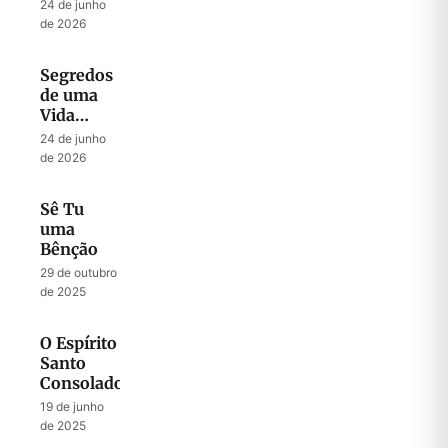
Segundo
24 de junho
o Teu
de 2026
Coração
Segredos
de uma
Vida
Abençoada
24 de junho
por Deus
de 2026
Sê Tu
uma
Bênção
29 de outubro
de 2025
O Espírito
Santo
Consolador
19 de junho
de 2025