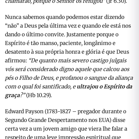
chamarão, porque o Senhor os refugou”
(Jr 6.30).
Nunca sabemos quando podemos estar dizendo
“não” a Deus pela última vez e quando ele está nos
dando o último convite. Justamente porque o
Espírito é tão manso, paciente, longânimo e
desatento à sua própria honra e glória é que Deus
afirmou:
“De quanto mais severo castigo julgais
vós será considerado digno aquele que calcou aos
pés o Filho de Deus, e profanou o sangue da aliança
com o qual foi santificado, e
ultrajou o Espírito da
graça
?”
(Hb 10.29).
Edward Payson (1783-1827 – pregador durante o
Segundo Grande Despertamento nos EUA) disse
certa vez a um jovem amigo que viera lhe falar a
respeito de uma leve impressão espiritual que