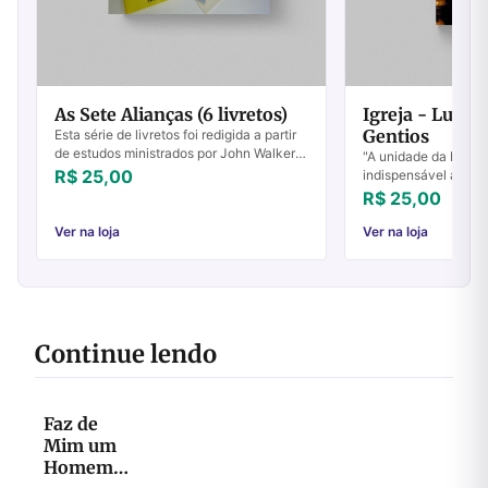
As Sete Alianças (6 livretos)
Igreja - Lugar
Gentios
Esta série de livretos foi redigida a partir
de estudos ministrados por John Walker
"A unidade da Igreja,
na igreja em Rubiataba, durante o ano de
R$ 25,00
indispensável à volt
1984.Apropriado tanto para novos...
completa sem que de
R$ 25,00
cristãos gentios e o
...
Ver na loja
Ver na loja
Continue lendo
Faz de
Mim um
Homem