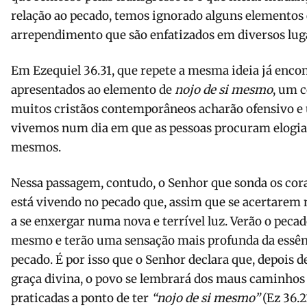
relação ao pecado, temos ignorado alguns elementos 
arrependimento que são enfatizados em diversos luga
Em Ezequiel 36.31, que repete a mesma ideia já enco
apresentados ao elemento de
nojo de si mesmo
, um 
muitos cristãos contemporâneos acharão ofensivo e u
vivemos num dia em que as pessoas procuram elogiar
mesmos.
Nessa passagem, contudo, o Senhor que sonda os cora
está vivendo no pecado que, assim que se acertarem
a se enxergar numa nova e terrível luz. Verão o peca
mesmo e terão uma sensação mais profunda da essênc
pecado. É por isso que o Senhor declara que, depois de
graça divina, o povo se lembrará dos maus caminhos
praticadas a ponto de ter
“nojo de si mesmo”
(Ez 36.21