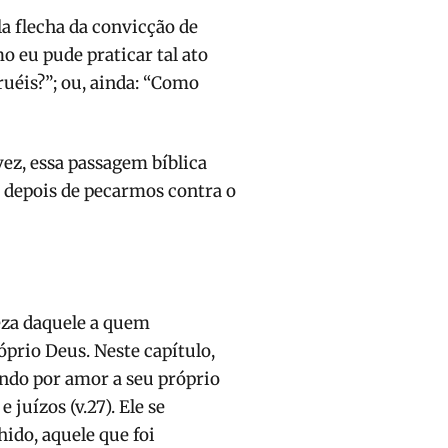
a flecha da convicção de
o eu pude praticar tal ato
ruéis?”; ou, ainda: “Como
z, essa passagem bíblica
o depois de pecarmos contra o
eza daquele a quem
rio Deus. Neste capítulo,
indo por amor a seu próprio
 juízos (v.27). Ele se
hido, aquele que foi