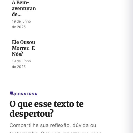
A Bem-
aventurança
de
Perseverar
19 de junho
durante a
de 2025
Tentação
Ele Ousou
Morrer. E
Nós?
19 de junho
de 2025
CONVERSA
O que esse texto te
despertou?
Compartilhe sua reflexão, dúvida ou