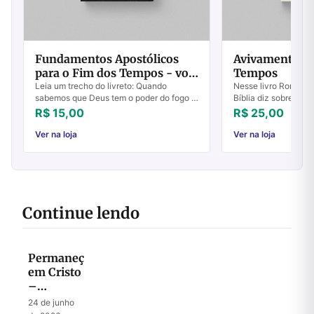
Fundamentos Apostólicos
Avivamento d
para o Fim dos Tempos - vol
Tempos
6
Leia um trecho do livreto: Quando
Nesse livro Ron Can
sabemos que Deus tem o poder do fogo e
Bíblia diz sobre o a
da santidade, que ele nos julga, castiga o
tempos. "De fato, t
R$ 15,00
R$ 25,00
pecado e recompensa a justiça, temos
quando um pastor a
uma ...
perguntou ...
Ver na loja
Ver na loja
Continue lendo
Permaneça
em Cristo
–
Descubra
24 de junho