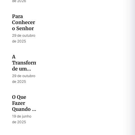
sua Força
de 2026
Nele
Para
Conhecer
o Senhor
29 de outubro
de 2025
A
Transformação
de um
Fardo em
29 de outubro
Canção
de 2025
O Que
Fazer
Quando a
Fornalha
19 de junho
Fica Cada
de 2025
Vez Mais
Quente?