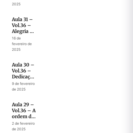
2025
Aula 31 –
Vol.36 –
Alegria na
Restauração
16 de
Parcial
fevereiro de
2025
Aula 30 –
Vol.36 –
Dedicação
dos
9 de fevereiro
Muros e
de 2025
da Cidade
Aula 29 –
Vol.36 – A
ordem da
Cidade
2 de fevereiro
Santa
de 2025