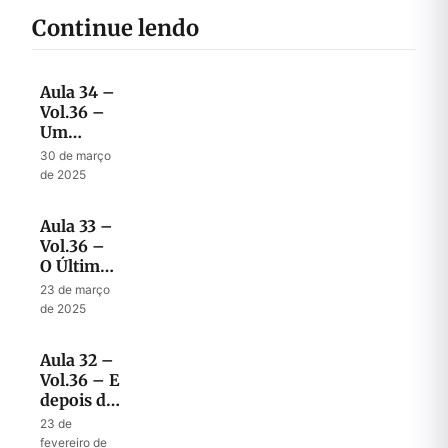
Continue lendo
Aula 34 –
Vol.36 –
Um
Homem
30 de março
Consumido
de 2025
por Zelo
pela Casa
Aula 33 –
de Deus
Vol.36 –
O Último
Capítulo
23 de março
da
de 2025
Restauração
Aula 32 –
Vol.36 – E
depois da
celebração?
23 de
fevereiro de