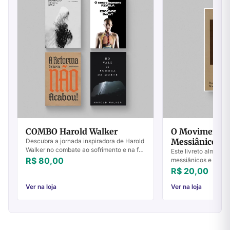
COMBO Harold Walker
O Movimento 
Messiânico
Descubra a jornada inspiradora de Harold
Walker no combate ao sofrimento e na fé
Este livreto almeja 
inabalável. Transforme sua vida cristã
R$ 80,00
messiânicos e seu m
hoje!
e teólogos cristãos
R$ 20,00
informações sobre 
são os Ju...
Ver na loja
Ver na loja