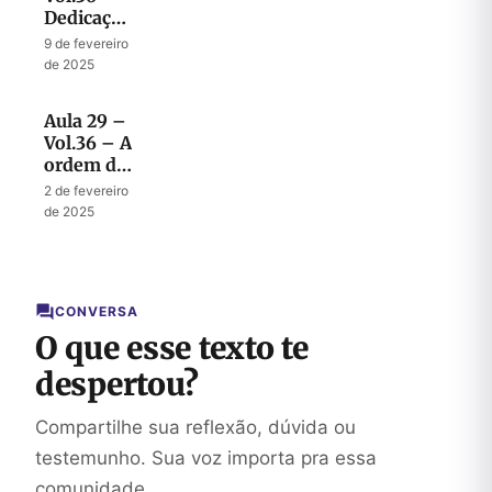
Dedicação
dos
9 de fevereiro
Muros e
de 2025
da Cidade
Aula 29 –
Vol.36 – A
ordem da
Cidade
2 de fevereiro
Santa
de 2025
CONVERSA
O que esse texto te
despertou?
Compartilhe sua reflexão, dúvida ou
testemunho. Sua voz importa pra essa
comunidade.