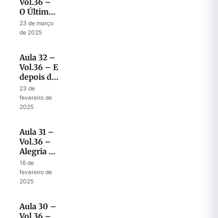
Vol.36 –
O Último
Capítulo
23 de março
da
de 2025
Restauração
Aula 32 –
Vol.36 – E
depois da
celebração?
23 de
fevereiro de
2025
Aula 31 –
Vol.36 –
Alegria na
Restauração
16 de
Parcial
fevereiro de
2025
Aula 30 –
Vol.36 –