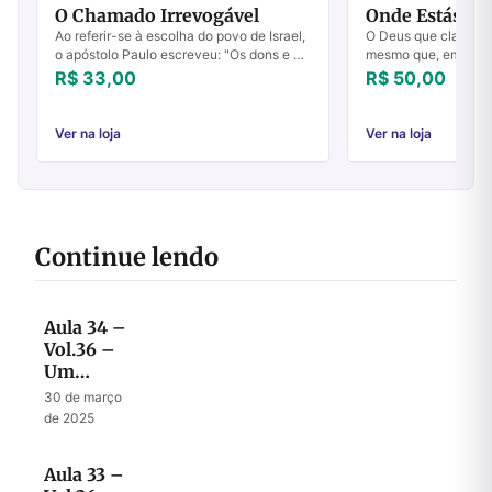
O Chamado Irrevogável
Onde Estás?
Ao referir-se à escolha do povo de Israel,
O Deus que clama "O
o apóstolo Paulo escreveu: "Os dons e o
mesmo que, em Crist
chamado de Deus são irrevogáveis" (Rm
para que possamos vo
R$ 33,00
R$ 50,00
11.29). Esse mensageiro aos gentios ...
"Lugar do Encontro" 
comunhão ...
Ver na loja
Ver na loja
Continue lendo
Aula 34 –
Vol.36 –
Um
Homem
30 de março
Consumido
de 2025
por Zelo
pela Casa
Aula 33 –
de Deus