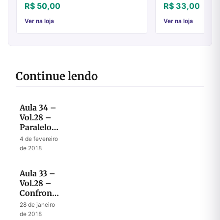
chamado de Deus sã
R$ 50,00
R$ 33,00
11.29). Esse mensagei
Ver na loja
Ver na loja
Continue lendo
Aula 34 –
Vol.28 –
Paralelo
entre o
4 de fevereiro
tempo de
de 2018
Ezequias
e o tempo
Aula 33 –
do fim
Vol.28 –
Confronto
Final
28 de janeiro
entre
de 2018