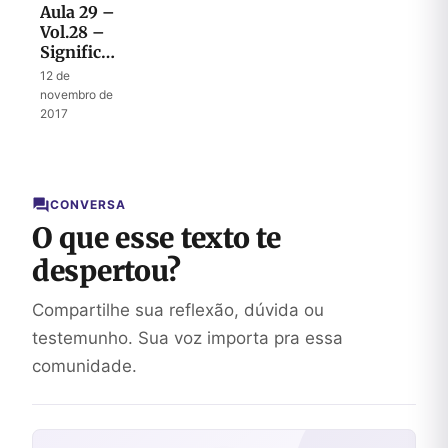
Aula 29 –
Vol.28 –
Significado
dos
12 de
ataques a
novembro de
Jerusalém
2017
CONVERSA
O que esse texto te
despertou?
Compartilhe sua reflexão, dúvida ou
testemunho. Sua voz importa pra essa
comunidade.