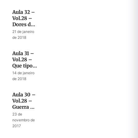
Senaqueribe
e Deus
Aula 32 –
Vol.28 –
Dores de
Parto
21 de janeiro
para quê?
de 2018
Aula 31 –
Vol.28 –
Que tipos
de
14 de janeiro
batalha
de 2018
estamos
enfrentando
Aula 30 –
Vol.28 –
Guerra de
palavras
23 de
– Assíria
novembro de
contra
2017
Jerusalém