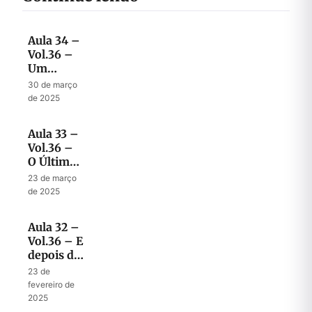
Aula 34 –
Vol.36 –
Um
Homem
30 de março
Consumido
de 2025
por Zelo
pela Casa
Aula 33 –
de Deus
Vol.36 –
O Último
Capítulo
23 de março
da
de 2025
Restauração
Aula 32 –
Vol.36 – E
depois da
celebração?
23 de
fevereiro de
2025