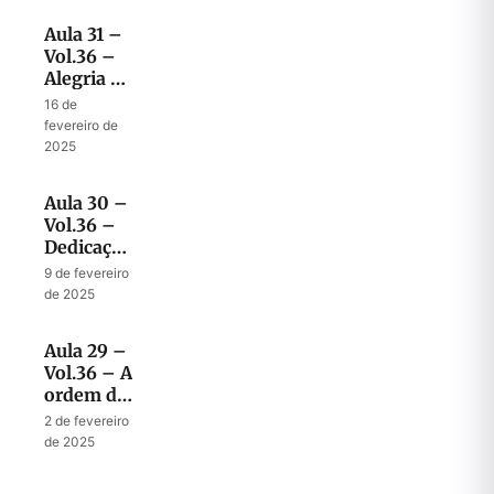
Aula 31 –
Vol.36 –
Alegria na
Restauração
16 de
Parcial
fevereiro de
2025
Aula 30 –
Vol.36 –
Dedicação
dos
9 de fevereiro
Muros e
de 2025
da Cidade
Aula 29 –
Vol.36 – A
ordem da
Cidade
2 de fevereiro
Santa
de 2025