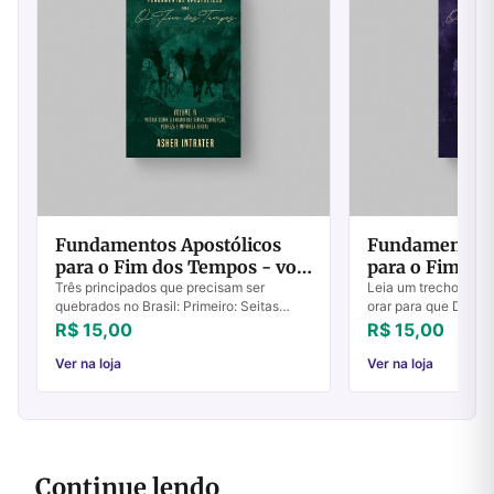
Fundamentos Apostólicos
Fundamentos 
para o Fim dos Tempos - vol
para o Fim do
4
2
Três principados que precisam ser
Leia um trecho do li
quebrados no Brasil: Primeiro: Seitas
orar para que Deus 
Religiosas - a maneira mais simples e
drogas, da maldição
R$ 15,00
R$ 15,00
eficaz de vencer seitas religiosas é
corrupção e traga a
LENDO A BÍ...
Igreja no...
Ver na loja
Ver na loja
Continue lendo