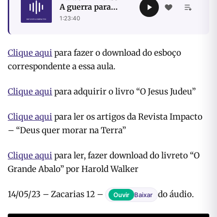
A guerra para
acabar com as
1:23:40
guerras
Clique aqui
para fazer o download do esboço
correspondente a essa aula.
Clique aqui
para adquirir o livro “O Jesus Judeu”
Clique aqui
para ler os artigos da Revista Impacto
– “Deus quer morar na Terra”
Clique aqui
para ler, fazer download do livreto “O
Grande Abalo” por Harold Walker
14/05/23 – Zacarias 12 –
do áudio.
Ouvir
Baixar