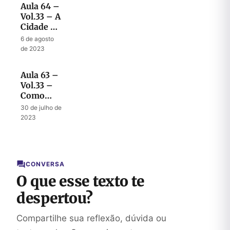
Aula 64 –
Vol.33 – A
Cidade do
Grande
6 de agosto
Rei
de 2023
Aula 63 –
Vol.33 –
Como
será o
30 de julho de
governo
2023
do Rei
Jesus
sobre a
Terra
CONVERSA
O que esse texto te
despertou?
Compartilhe sua reflexão, dúvida ou