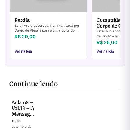
Perdão
Comunidade, 
Corpo de Crist
Este livreto descreve a chave usada por
David du Plessis para abrir a porta do
Este livro aborda a 
poderoso avivamento da renovação
R$ 20,00
de Cristo e as instit
carismática. Esta chave foi o perdão que
numa tentativa de ap
R$ 25,00
ele ...
a distinção entre am
Ver na loja
Ver na loja
Continue lendo
Aula 68 –
Vol.33 – A
Mensagem
de
10 de
Restauração
setembro de