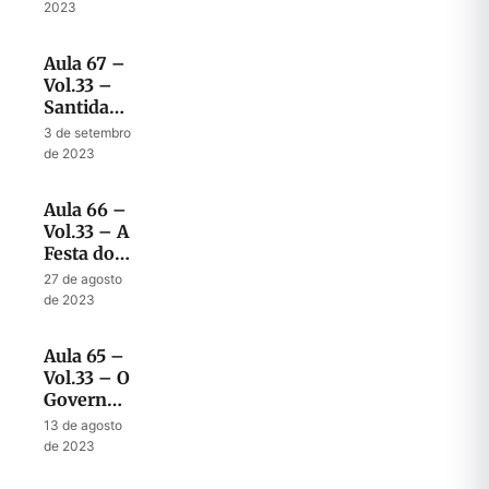
em
2023
Zacarias
Aula 67 –
Vol.33 –
Santidade
ao
3 de setembro
Senhor
de 2023
até nas
panelas
Aula 66 –
da
Vol.33 – A
cozinha
Festa dos
Tabernáculos
27 de agosto
no Reino
de 2023
Milenar
Aula 65 –
Vol.33 – O
Governo
de Jesus
13 de agosto
com Vara
de 2023
de Ferro