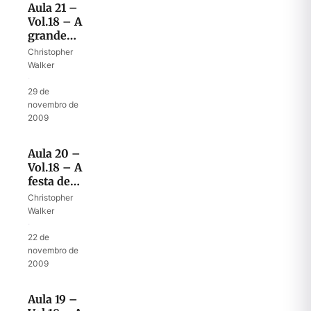
Aula 21 –
Vol.18 – A
grande
orquestra
Christopher
de Deus
Walker
·
29 de
novembro de
2009
Aula 20 –
Vol.18 – A
festa de
celebração
Christopher
Walker
·
22 de
novembro de
2009
Aula 19 –