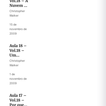
Vol.18 – A
Nuvem e
o Fogo na
Christopher
Casa de
Walker
Deus
·
15 de
novembro de
2009
Aula 18 –
Vol.18 –
Um
coração
Christopher
totalmente
Walker
do
·
Senhor
1 de
novembro de
2009
Aula 17 –
Vol.18 –
Por que