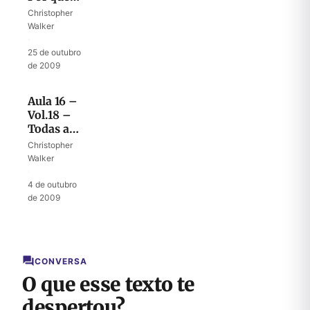
Jesus não
Christopher
voltou
Walker
ainda?
·
25 de outubro
de 2009
Aula 16 –
Vol.18 –
Todas as
promessas
Christopher
foram
Walker
cumpridas
·
4 de outubro
de 2009
CONVERSA
O que esse texto te
despertou?