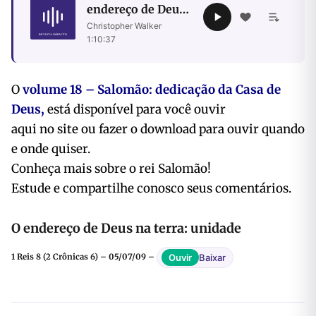
endereço de Deus
na terra: unidade
Christopher Walker
·
1:10:37
O
volume 18 – Salomão: dedicação da Casa de
Deus,
está disponível para você ouvir
aqui no site ou fazer o download para ouvir quando
e onde quiser.
Conheça mais sobre o rei Salomão!
Estude e compartilhe conosco seus comentários.
O endereço de Deus na terra: unidade
Baixar
Ouvir
1 Reis 8 (2 Crônicas 6) – 05/07/09 –