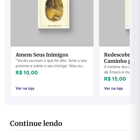
Amem Seus Inimigos
Redescobrindo
Caminho para
"Vocês ouviram o que foi dito: 'Ame o seu
próximo e odeie o seu inimigo'. Mas eu
A história dos dois 
lhes digo: Amem os seus inimigos e orem
R$ 10,00
de Emaús é muito c
por aqueles que os perseguem, para q...
conversando sobre 
R$ 15,00
Jesus, mas não con
Jesus ...
Ver na loja
Ver na loja
Continue lendo