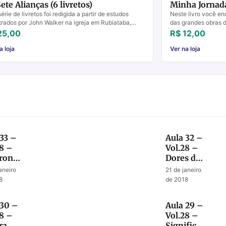
ete Alianças (6 livretos)
Minha Jornada
série de livretos foi redigida a partir de estudos
Neste livro você e
trados por John Walker na igreja em Rubiataba,
das grandes obras 
te o ano de 1984.Apropriado tanto para novos...
um tesouro de verdad
25,00
R$ 12,00
a loja
Ver na loja
 33 –
Aula 32 –
28 –
Vol.28 –
ronto
Dores de
Parto
aneiro
21 de janeiro
e
para quê?
8
de 2018
queribe
us
 30 –
Aula 29 –
28 –
Vol.28 –
ra de
Significado