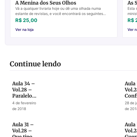
A Menina dos Seus Olhos
As S
Vá a qualquer livraria hoje ou dê uma olhada numa
Esta 
estante de revistas, e você encontrará os seguintes
minis
temas entre os títulos: descubra o seu potencial, o seg...
duran
R$ 25,00
R$ 
Ver na loja
Ver n
Continue lendo
Aula 34 –
Aula
Vol.28 –
Vol.
Paralelo
Conf
entre o
Final
4 de fevereiro
28 de j
tempo de
entr
de 2018
de 201
Ezequias
Sena
e o tempo
e De
Aula 31 –
Aula
do fim
Vol.28 –
Vol.
Que tipos
Guer