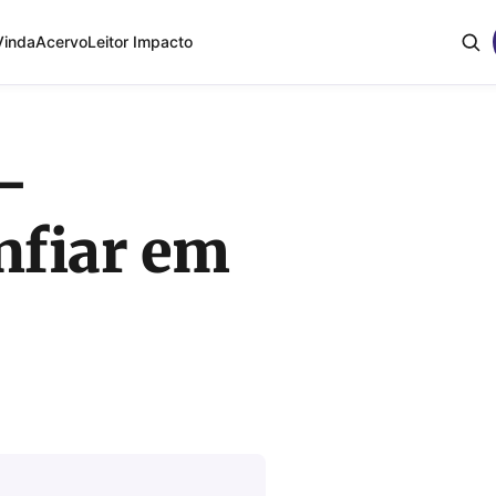
Vinda
Acervo
Leitor Impacto
 –
nfiar em