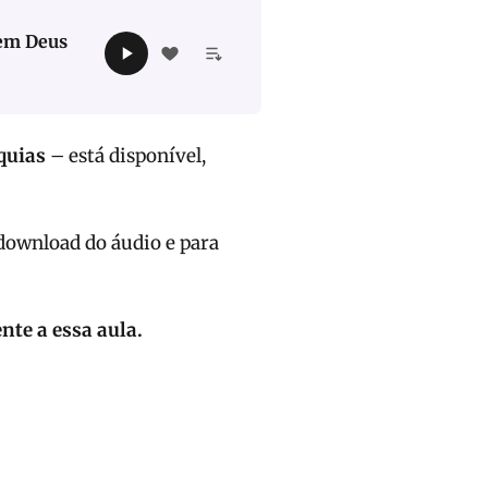
 em Deus
quias
– está disponível,
 download do áudio e para
te a essa aula.