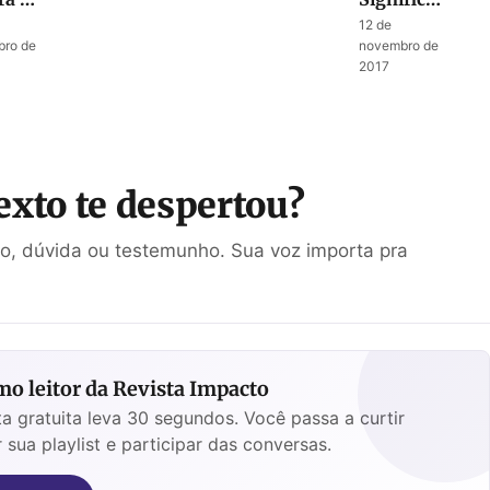
vras
dos
12 de
íria
ataques a
ro de
novembro de
ra
Jerusalém
2017
salém
exto te despertou?
ão, dúvida ou testemunho. Sua voz importa pra
o leitor da Revista Impacto
a gratuita leva 30 segundos. Você passa a curtir
 sua playlist e participar das conversas.