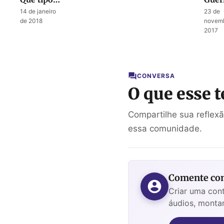
de
pala
14 de janeiro
23 de
batalha
– Ass
de 2018
novemb
estamos
cont
2017
enfrentando
Jeru
CONVERSA
O que esse t
Compartilhe sua reflex
essa comunidade.
Comente com
Criar uma cont
áudios, montar