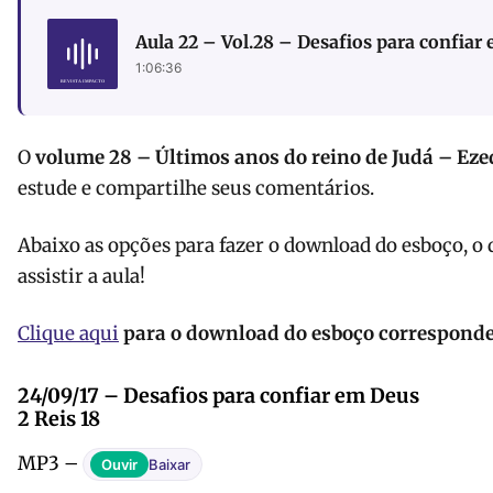
Aula 22 – Vol.28 – Desafios para confiar
1:06:36
O
volume 28 – Últimos anos do reino de Judá – Eze
estude e compartilhe seus comentários.
Abaixo as opções para fazer o download do esboço, o
assistir a aula!
Clique aqui
para o download do esboço corresponden
24/09/17 – Desafios para confiar em Deus
2 Reis 18
MP3 –
Ouvir
Baixar