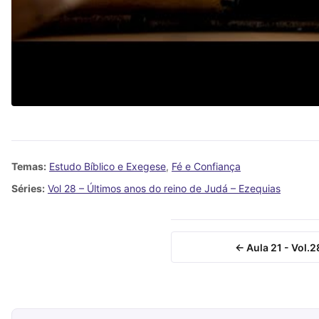
Temas:
Estudo Bíblico e Exegese
,
Fé e Confiança
Séries:
Vol 28 – Últimos anos do reino de Judá – Ezequias
← Aula 21 - Vol.2