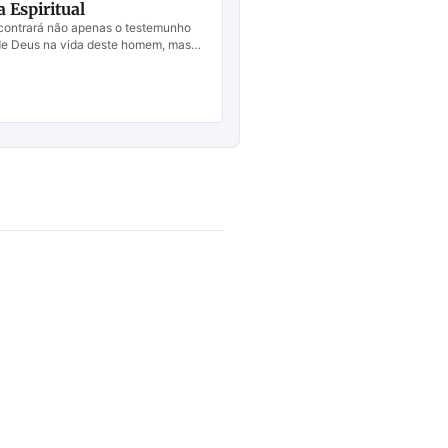
 Espiritual
ncontrará não apenas o testemunho
de Deus na vida deste homem, mas
es e lições espirituais que poderã...