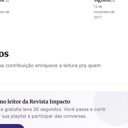
vras
dos
12 de
íria
ataques a
ro de
novembro de
ra
Jerusalém
2017
salém
os
a contribuição enriquece a leitura pra quem
o leitor da Revista Impacto
a gratuita leva 30 segundos. Você passa a curtir
 sua playlist e participar das conversas.