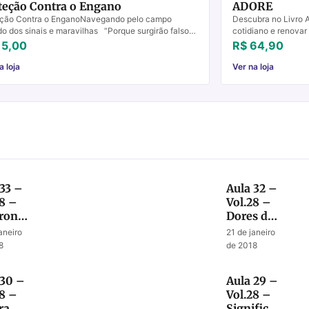
teção Contra o Engano
ADORE
eção Contra o EnganoNavegando pelo campo
Descubra no Livro 
o dos sinais e maravilhas “Porque surgirão falsos
cotidiano e renovar
os e falsos profetas, e farão tão grandes sinais e...
seus momentos comu
15,00
R$ 64,90
a loja
Ver na loja
 33 –
Aula 32 –
28 –
Vol.28 –
ronto
Dores de
Parto
aneiro
21 de janeiro
e
para quê?
8
de 2018
queribe
us
 30 –
Aula 29 –
28 –
Vol.28 –
ra de
Significado