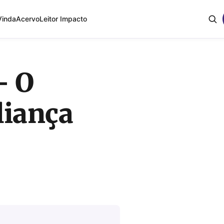
Vinda
Acervo
Leitor Impacto
– O
liança