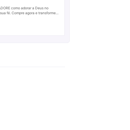
ADORE como adorar a Deus no
 sua fé. Compre agora e transforme
ns em encontros divinos.