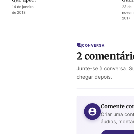
de
pala
14 de janeiro
23 de
batalha
– Ass
de 2018
novemb
estamos
cont
2017
enfrentando
Jeru
CONVERSA
2 comentári
Junte-se à conversa. Su
chegar depois.
Comente com
Criar uma cont
áudios, montar