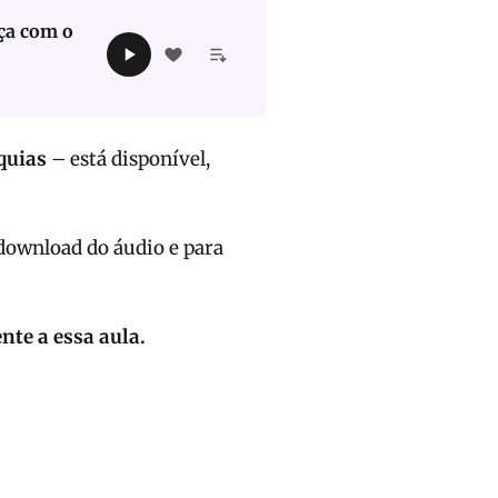
nça com o
quias
– está disponível,
 download do áudio e para
te a essa aula.