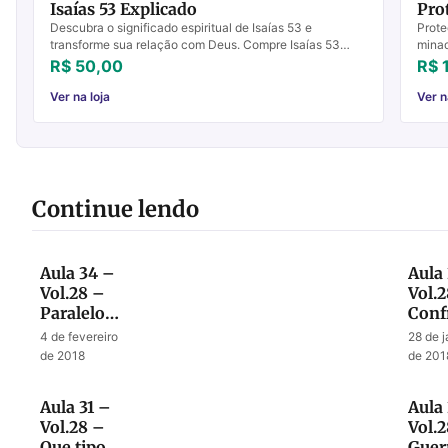
Isaías 53 Explicado
Pro
Descubra o significado espiritual de Isaías 53 e
Prot
transforme sua relação com Deus. Compre Isaías 53
minad
Explicado e comece sua jornada hoje!
crist
R$ 50,00
R$ 
Ver na loja
Ver n
Continue lendo
Aula 34 –
Aula
Vol.28 –
Vol.
Paralelo
Conf
entre o
Final
4 de fevereiro
28 de j
tempo de
entr
de 2018
de 201
Ezequias
Sena
e o tempo
e De
Aula 31 –
Aula
do fim
Vol.28 –
Vol.
Que tipos
Guer