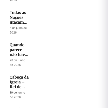
2026
Todas as
Nações
Atacam
Jerusalém
5 de julho de
2026
Quando
parece
não haver
mais
28 de junho
Esperança
de 2026
Cabeça da
Igreja –
Rei de
Israel
19 de junho
de 2026