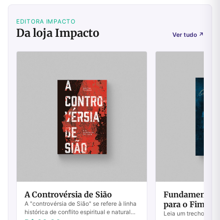
EDITORA IMPACTO
Da loja Impacto
Ver tudo
↗
A Controvérsia de Sião
Fundamentos 
para o Fim do
A "controvérsia de Sião" se refere à linha
histórica de conflito espiritual e natural
3
Leia um trecho do li