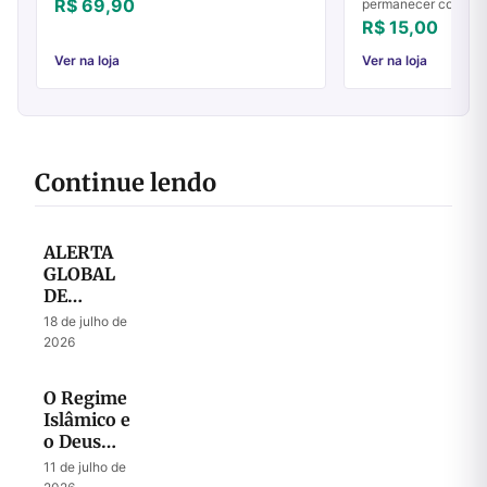
em torno da cidade de Jerusalém; ao
R$ 69,90
permanecer com sen
passado, presente e futuro da terra...
condenação é o espír
R$ 15,00
nos faz cair em peca
Ver na loja
Ver na loja
Continue lendo
ALERTA
GLOBAL
DE
ORAÇÃO
18 de julho de
– Julho
2026
2026
O Regime
Islâmico e
o Deus
que
11 de julho de
Liberta