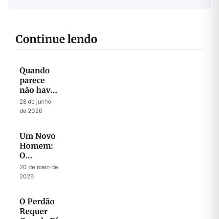
Continue lendo
Quando
parece
não haver
mais
28 de junho
Esperança
de 2026
Um Novo
Homem:
O
Mistério
20 de maio de
do
2026
Messias
O Perdão
Requer