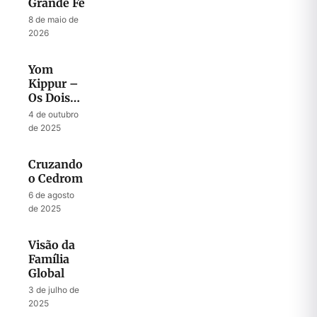
Grande Fé
8 de maio de
2026
Yom
Kippur –
Os Dois
Pés de
4 de outubro
Nossa
de 2025
Jornada
Espiritual
Cruzando
o Cedrom
6 de agosto
de 2025
Visão da
Família
Global
3 de julho de
2025