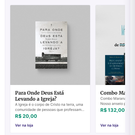
Para Onde Deus Está
Combo Maran
Levando a Igreja?
Combo Maranata Ans
Nosso anseio por Je
A Igreja é o corpo de Cristo na terra, uma
origem tão somente
R$ 132,00
comunidade de pessoas que professam
Ele. Este livro despe
sua fé em Jesus e buscam seguir seus
R$ 20,00
ensinamentos. Mas para onde Deus está
lev...
Ver na loja
Ver na loja