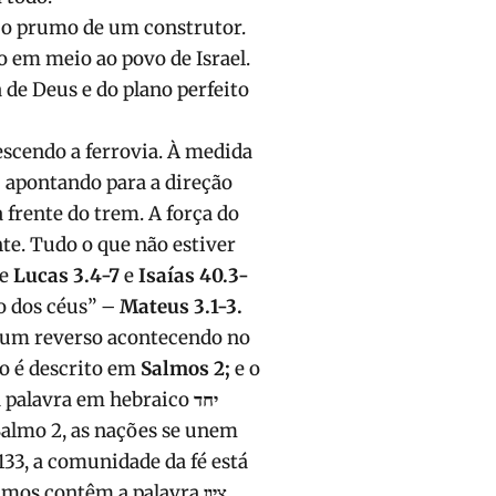
 o prumo de um construtor.
em meio ao povo de Israel.
 de Deus e do plano perfeito
scendo a ferrovia. À medida
u apontando para a direção
 frente do trem. A força do
nte. Tudo o que não estiver
re
Lucas 3.4-7
e
Isaías 40.3-
o dos céus” –
Mateus 3.1-3.
 um reverso acontecendo no
o é descrito em
Salmos 2;
e o
 palavra em hebraico
יחד
Salmo 2, as nações se unem
133, a comunidade da fé está
almos contêm a palavra
ציון