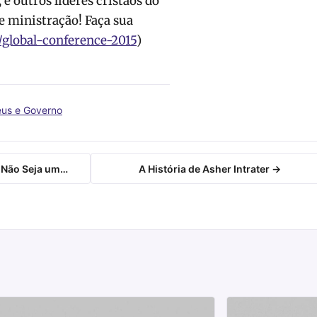
 outros líderes cristãos do
 ministração! Faça sua
s/global-conference-2015
)
eus e Governo
– Não Seja um…
A História de Asher Intrater →