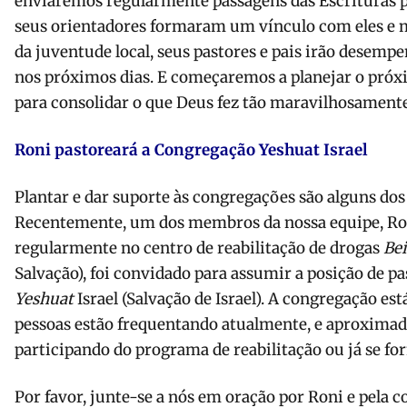
enviaremos regularmente passagens das Escrituras pa
seus orientadores formaram um vínculo com eles e m
da juventude local, seus pastores e pais irão desemp
nos próximos dias. E começaremos a planejar o pr
para consolidar o que Deus fez tão maravilhosamente
Roni pastoreará a Congregação Yeshuat Israel
Plantar e dar suporte às congregações são alguns dos 
Recentemente, um dos membros da nossa equipe, Ro
regularmente no centro de reabilitação de drogas
Be
Salvação), foi convidado para assumir a posição de p
Yeshuat
Israel (Salvação de Israel). A congregação est
pessoas estão frequentando atualmente, e aproxima
participando do programa de reabilitação ou já se fo
Por favor, junte-se a nós em oração por Roni e pela 