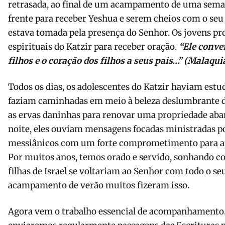
retrasada, ao final de um acampamento de uma seman
frente para receber Yeshua e serem cheios com o seu 
estava tomada pela presença do Senhor. Os jovens p
espirituais do Katzir para receber oração.
“
Ele conve
filhos e o coração dos filhos a seus pais
…” (Malaquia
Todos os dias, os adolescentes do Katzir haviam estu
faziam caminhadas em meio à beleza deslumbrante da
as ervas daninhas para renovar uma propriedade ab
noite, eles ouviam mensagens focadas ministradas por
messiânicos com um forte comprometimento para aju
Por muitos anos, temos orado e servido, sonhando com
filhas de Israel se voltariam ao Senhor com todo o se
acampamento de verão muitos fizeram isso.
Agora vem o trabalho essencial de acompanhamento. 