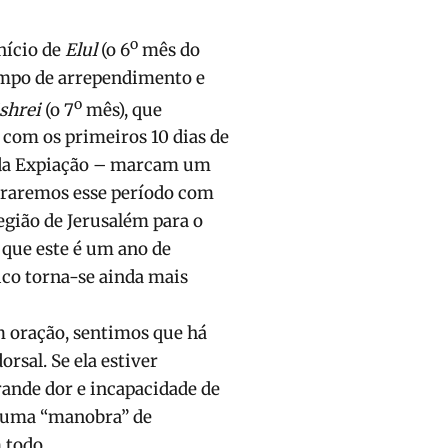
o
nício de
Elul
(o 6
mês do
tempo de arrependimento e
o
shrei
(o 7
mês), que
 com os primeiros 10 dias de
a da Expiação – marcam um
rraremos esse período com
gião de Jerusalém para o
 que este é um ano de
ico torna-se ainda mais
 oração, sentimos que há
sal. Se ela estiver
rande dor e incapacidade de
 uma “manobra” de
 todo.