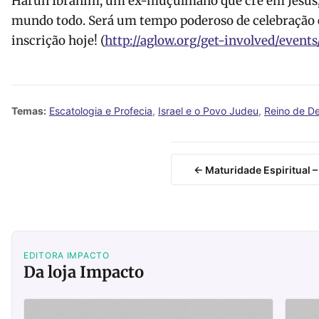
Harun Ibrahim, um ex-muçulmano que crê em Jesus, e
mundo todo. Será um tempo poderoso de celebração e
inscrição hoje! (
http://aglow.org/get-involved/event
Temas:
Escatologia e Profecia
,
Israel e o Povo Judeu
,
Reino de D
← Maturidade Espiritual 
EDITORA IMPACTO
Da loja Impacto