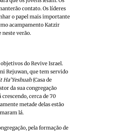
ra que os jovens leiam. Os
anterão contato. Os líderes
enhar o papel mais importante
óximo acampamento Katzir
 neste verão.
objetivos do Revive Israel.
ni Rejuwan, que tem servido
it Ha’Yeshuah
(Casa de
astor da sua congregação
á crescendo, cerca de 70
damente metade delas estão
rmaram lá.
congregação, pela formação de