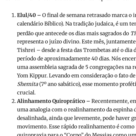
Elul/40 –
O final de semana retrasado marca o i
calendário Bíblico). Na tradição judaica, é um 
perdão que antecede os dias mais sagrados do
Ti
representa o juízo divino. Este mês, juntamente
Tishrei – desde a festa das Trombetas até o di
período de aproximadamente 40 dias. Nós ence
uma assembleia sagrada de 5 congregações na re
Yom Kippur. Levando em consideração o fato de
Shemita
(7º ano sabático), esse momento profét
crucial.
Alinhamento Quiroprático –
Recentemente, em
uma analogia com o realinhamento da espinha dor
desalinhada, ainda que levemente, pode haver g
movimento. Esse rápido realinhamento é como
quiropraxia para o “Corpo” do Messias como um