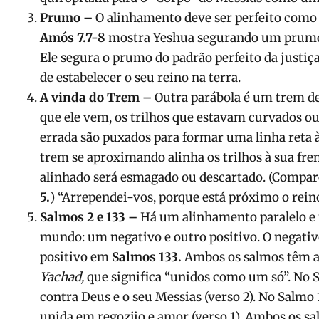
Prumo –
O alinhamento deve ser perfeito como
Amós 7.7-8
mostra Yeshua segurando um prumo 
Ele segura o prumo do padrão perfeito da justiça
de estabelecer o seu reino na terra.
A vinda do Trem –
Outra parábola é um trem de
que ele vem, os trilhos que estavam curvados o
errada são puxados para formar uma linha reta à
trem se aproximando alinha os trilhos à sua fre
alinhado será esmagado ou descartado. (Compa
5.
) “Arrependei-vos, porque está próximo o rein
Salmos 2 e 133 –
Há um alinhamento paralelo e
mundo: um negativo e outro positivo. O negativ
positivo em
Salmos 133.
Ambos os salmos têm a
Yachad,
que significa “unidos como um só”. No 
contra Deus e o seu Messias (verso 2). No Salmo 
unida em regozijo e amor (verso 1). Ambos os s