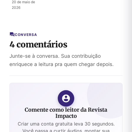
Mistério
20 de maio de
do
2026
Messias
CONVERSA
4 comentários
Junte-se à conversa. Sua contribuição
enriquece a leitura pra quem chegar depois.
Comente como leitor da Revista
Impacto
Criar uma conta gratuita leva 30 segundos.
Você passa a curtir áudios, montar sua