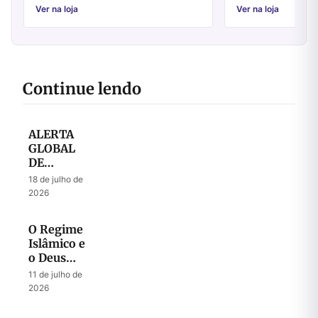
modalidades de prega
Ver na loja
Ver na loja
Continue lendo
ALERTA
GLOBAL
DE
ORAÇÃO
18 de julho de
– Julho
2026
2026
O Regime
Islâmico e
o Deus
que
11 de julho de
Liberta
2026