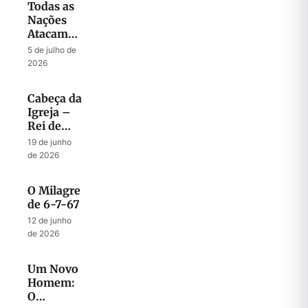
Todas as
Nações
Atacam
Jerusalém
5 de julho de
2026
Cabeça da
Igreja –
Rei de
Israel
19 de junho
de 2026
O Milagre
de 6-7-67
12 de junho
de 2026
Um Novo
Homem:
O