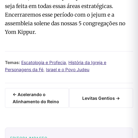
seja feita em todas essas áreas estratégicas.
Encerraremos esse período com o jejum e a
assembleia solene das nossas 5 congregações no
Yom Kippur.
Temas:
Escatologia e Profecia
,
História da Igreja e
Personagens da Fé
,
Israel e o Povo Judeu
← Acelerando o
Levitas Gentios →
Alinhamento do Reino