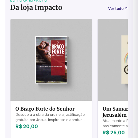
EDITORA IMPACTO
Da loja Impacto
Ver tudo
↗
O Braço Forte do Senhor
Um Samarita
Jerusalém
Descubra a obra da cruz e a justificação
gratuita por Jesus. Inspire-se e aprofunde
Atualmente a Palavr
sua fé com este livro essencial. Compre
R$ 20,00
basicamente através
já!
formais e litúrgicas d
R$ 25,00
especialmente pelas