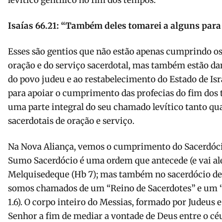
levítico gentílico no fim dos tempos:
Isaías 66.21: “
Também deles tomarei a alguns para s
Esses são gentios que não estão apenas cumprindo os 
oração e do serviço sacerdotal, mas também estão d
do povo judeu e ao restabelecimento do Estado de Isra
para apoiar o cumprimento das profecias do fim dos t
uma parte integral do seu chamado levítico tanto qu
sacerdotais de oração e serviço.
Na Nova Aliança, vemos o cumprimento do Sacerdóci
Sumo Sacerdócio é uma ordem que antecede (e vai al
Melquisedeque (Hb 7); mas também no sacerdócio de t
somos chamados de um “Reino de Sacerdotes” e um “Sa
1.6). O corpo inteiro do Messias, formado por Judeus e
Senhor a fim de mediar a vontade de Deus entre o céu