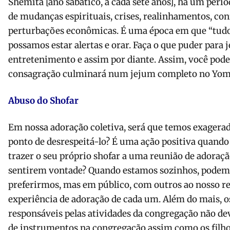
Shemitá [ano sabático, a cada sete anos], há um perí
de mudanças espirituais, crises, realinhamentos, conf
perturbações econômicas. É uma época em que “tudo 
possamos estar alertas e orar. Faça o que puder para 
entretenimento e assim por diante. Assim, você pode
consagração culminará num jejum completo no Yom
Abuso do Shofar
Em nossa adoração coletiva, será que temos exagera
ponto de desrespeitá-lo? É uma ação positiva quando 
trazer o seu próprio shofar a uma reunião de adoraçã
sentirem vontade? Quando estamos sozinhos, podem
preferirmos, mas em público, com outros ao nosso re
experiência de adoração de cada um. Além do mais, o
responsáveis pelas atividades da congregação não de
de instrumentos na congregação assim como os filho