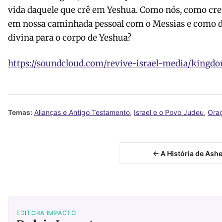
vida daquele que crê em Yeshua. Como nós, como cre
em nossa caminhada pessoal com o Messias e como 
divina para o corpo de Yeshua?
https://soundcloud.com/revive-israel-media/kingd
Temas:
Alianças e Antigo Testamento
,
Israel e o Povo Judeu
,
Oraç
← A História de Ashe
EDITORA IMPACTO