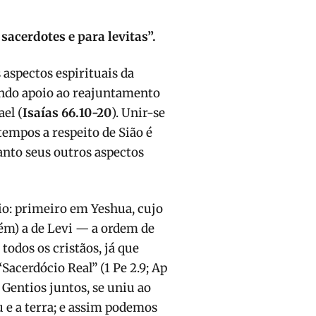
acerdotes e para levitas”.
aspectos espirituais da
ando apoio ao reajuntamento
el (
Isaías 66.10-20
). Unir-se
empos a respeito de Sião é
anto seus outros aspectos
o: primeiro em Yeshua, cujo
ém) a de Levi — a ordem de
odos os cristãos, já que
cerdócio Real” (1 Pe 2.9; Ap
 Gentios juntos, se uniu ao
 e a terra; e assim podemos