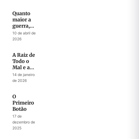
Quanto
maior a
guerra,
maior o
10 de abril de
despertar
2026
A Raiz de
Todo o
Mal e a
Chave
14 de janeiro
para Todo
de 2026
Sucesso
O
Primeiro
Botão
17 de
dezembro de
2025