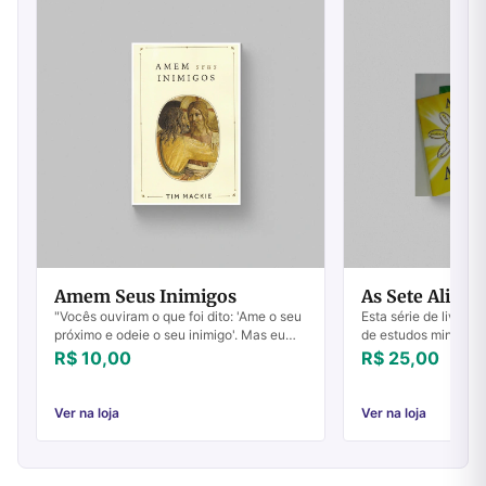
Amem Seus Inimigos
As Sete Aliança
"Vocês ouviram o que foi dito: 'Ame o seu
Esta série de livretos
próximo e odeie o seu inimigo'. Mas eu
de estudos ministra
lhes digo: Amem os seus inimigos e orem
na igreja em Rubiata
R$ 10,00
R$ 25,00
por aqueles que os perseguem, para q...
1984.Apropriado tant
Ver na loja
Ver na loja