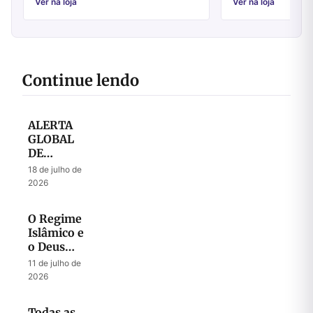
Jesus ...
Ver na loja
Ver na loja
Continue lendo
ALERTA
GLOBAL
DE
ORAÇÃO
18 de julho de
– Julho
2026
2026
O Regime
Islâmico e
o Deus
que
11 de julho de
Liberta
2026
Todas as