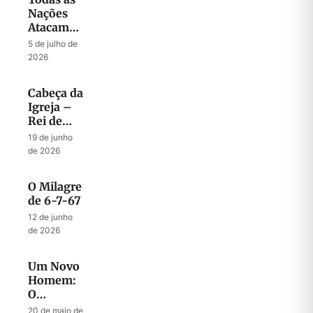
Nações
Atacam
Jerusalém
5 de julho de
2026
Cabeça da
Igreja –
Rei de
Israel
19 de junho
de 2026
O Milagre
de 6-7-67
12 de junho
de 2026
Um Novo
Homem:
O
Mistério
20 de maio de