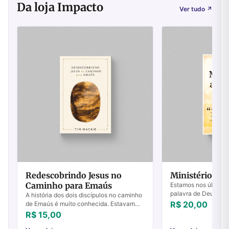
Da loja Impacto
Ver tudo
↗
Redescobrindo Jesus no
Ministério ao
Caminho para Emaús
Estamos nos últimos 
palavra de Deus ser
A história dos dois discípulos no caminho
nunca antes pela bo
R$ 20,00
de Emaús é muito conhecida. Estavam
e seus propósitos se
conversando sobre Jesus, conheciam
R$ 15,00
Terra....
Jesus, mas não conseguiram reconhecer