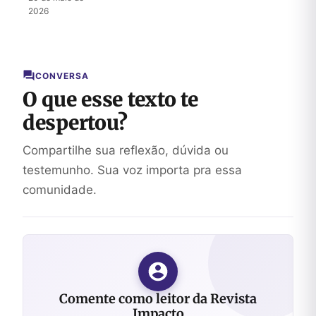
do
2026
Messias
CONVERSA
O que esse texto te
despertou?
Compartilhe sua reflexão, dúvida ou
testemunho. Sua voz importa pra essa
comunidade.
Comente como leitor da Revista
Impacto