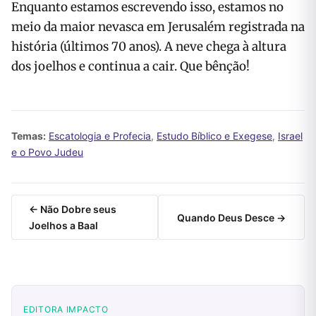
Enquanto estamos escrevendo isso, estamos no
meio da maior nevasca em Jerusalém registrada na
história (últimos 70 anos). A neve chega à altura
dos joelhos e continua a cair. Que bênção!
Temas:
Escatologia e Profecia
,
Estudo Bíblico e Exegese
,
Israel
e o Povo Judeu
← Não Dobre seus
Quando Deus Desce →
Joelhos a Baal
EDITORA IMPACTO