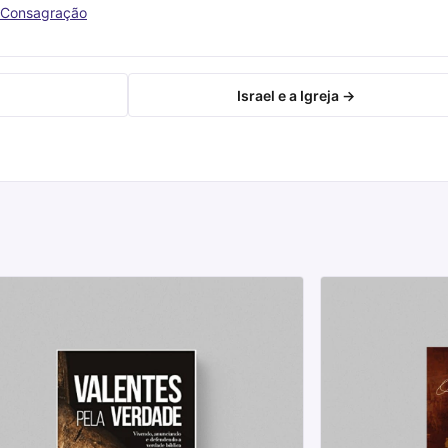
 Consagração
Israel e a Igreja →