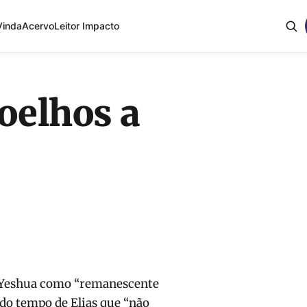
Vinda
Acervo
Leitor Impacto
oelhos a
m Yeshua como “remanescente
 do tempo de Elias que “não