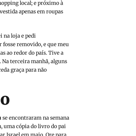
opping local; e próximo à
vestida apenas em roupas
ei na loja e pedi
r fosse removido, e que meu
as ao redor do país. Tive a
. Na terceira manhã, alguns
ceda graça para não
ão
u
se encontraram na semana
 uma cópia do livro do pai
tar Israel em maio. Ore para