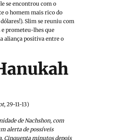
ele se encontrou com o
te o homem mais rico do
dólares!). Slim se reuniu com
s e prometeu-lhes que
 aliança positiva entre o
 Hanukah
ot
, 29-11-13)
(Excerto retirado e traduzido do jornal
unidade de Nachshon, com
 alerta de possíveis
a. Cinquenta minutos depois