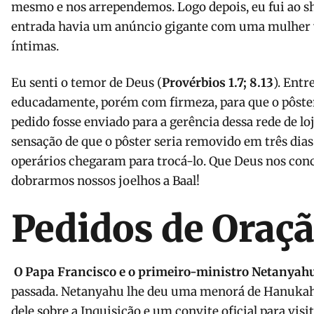
mesmo e nos arrependemos. Logo depois, eu fui ao sh
entrada havia um anúncio gigante com uma mulher 
íntimas.
Eu senti o temor de Deus (
Provérbios 1.7; 8.13
). Entr
educadamente, porém com firmeza, para que o pôste
pedido fosse enviado para a gerência dessa rede de loj
sensação de que o pôster seria removido em três dias
operários chegaram para trocá-lo. Que Deus nos con
dobrarmos nossos joelhos a Baal!
Pedidos de Oraç
O Papa Francisco e o primeiro-ministro Netanyah
passada. Netanyahu lhe deu uma menorá de Hanukah,
dele sobre a Inquisição e um convite oficial para visi