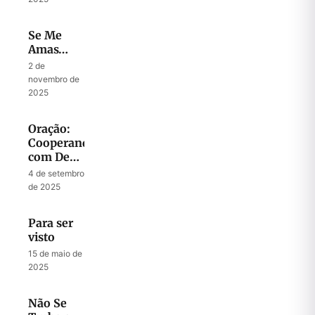
Se Me
Amas…
2 de
novembro de
2025
Oração:
Cooperando
com Deus
para
4 de setembro
Liberar
de 2025
Sua
Autoridade
Para ser
na Terra
visto
15 de maio de
2025
Não Se