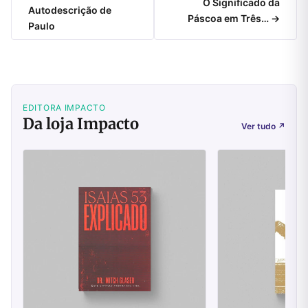
O Significado da
Autodescrição de
Páscoa em Três… →
Paulo
EDITORA IMPACTO
Da loja Impacto
Ver tudo
↗