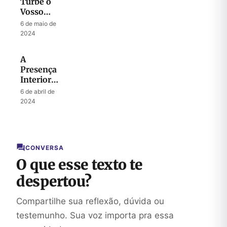
Turbe o
Vosso
Coração
6 de maio de
2024
A
Presença
Interior
do
6 de abril de
Espírito
2024
Santo
CONVERSA
O que esse texto te
despertou?
Compartilhe sua reflexão, dúvida ou
testemunho. Sua voz importa pra essa