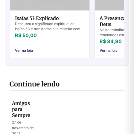
Isaías 53 Explicado
A Presença Re
Deus
Descubra o significado espiritual de
Isaías 53 e transforme sua relação com
Neste trabalho escla
Deus. Compre Isaías 53 Explicado e
R$ 50,00
renomados estudiosos
comece sua jornada hoje!
Hays, apresentam u
R$ 84,90
convincente sobre a 
Eles revelam...
Ver na loja
Ver na loja
Continue lendo
Amigos
para
Sempre
27 de
novembro de
2025