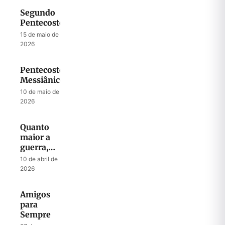
Segundo
Pentecostes
15 de maio de
2026
Pentecostes
Messiânico
10 de maio de
2026
Quanto
maior a
guerra,
maior o
10 de abril de
despertar
2026
Amigos
para
Sempre