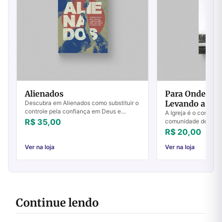
Alienados
Para Onde Deu
Levando a Igre
Descubra em Alienados como substituir o
controle pela confiança em Deus e
A Igreja é o corpo de
encontrar a verdadeira felicidade. Leia e
R$ 35,00
comunidade de pess
transforme sua vida hoje.
sua fé em Jesus e b
R$ 20,00
ensinamentos. Mas 
lev...
Ver na loja
Ver na loja
Continue lendo