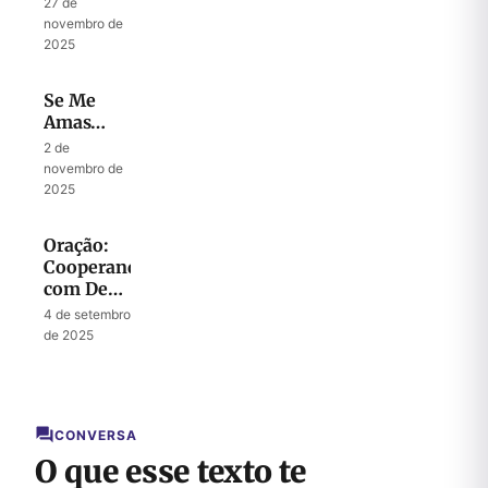
27 de
novembro de
2025
Se Me
Amas…
2 de
novembro de
2025
Oração:
Cooperando
com Deus
para
4 de setembro
Liberar
de 2025
Sua
Autoridade
na Terra
CONVERSA
O que esse texto te