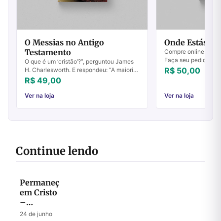
O Messias no Antigo
Onde Estás?
Testamento
Compre online Onde
Faça seu pedido e p
O que é um ‘cristão’?”, perguntou James
R$ 50,00
H. Charlesworth. E respondeu: “A maioria
das pessoas responderia: quem acredita
R$ 49,00
que Jesus de Nazaré era ‘o Cristo’ qu...
Ver na loja
Ver na loja
Continue lendo
Permaneça
em Cristo
–
Descubra
24 de junho