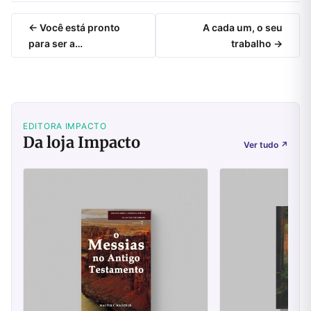
← Você está pronto
A cada um, o seu
para ser a…
trabalho →
EDITORA IMPACTO
Da loja Impacto
Ver tudo
↗