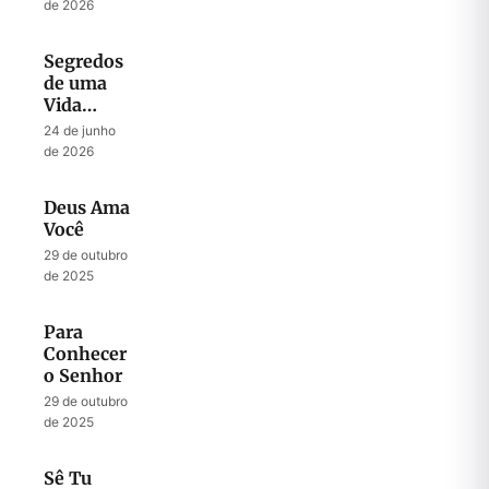
sua Força
de 2026
Nele
Segredos
de uma
Vida
Abençoada
24 de junho
por Deus
de 2026
Deus Ama
Você
29 de outubro
de 2025
Para
Conhecer
o Senhor
29 de outubro
de 2025
Sê Tu