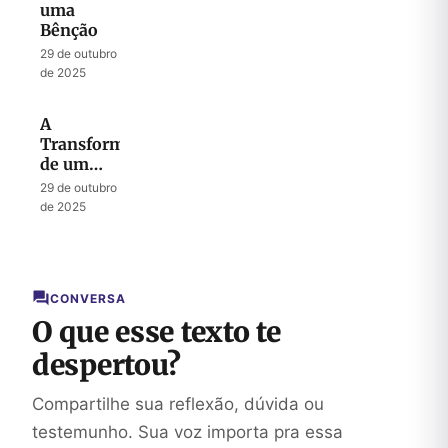
uma
Bênção
29 de outubro
de 2025
A
Transformação
de um
Fardo em
29 de outubro
Canção
de 2025
CONVERSA
O que esse texto te
despertou?
Compartilhe sua reflexão, dúvida ou
testemunho. Sua voz importa pra essa