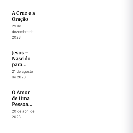
A Cruz e a
Oração
29 de
dezembro de
2023
Jesus –
Nascido
para
Morrer
21 de agosto
de 2023
O Amor
de Uma
Pessoa
Cheia do
20 de abril de
Espírito
2023