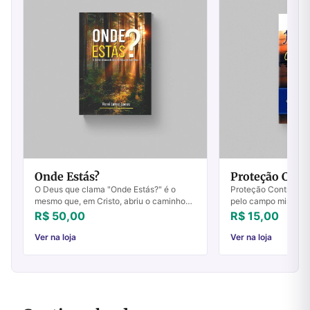
Onde Estás?
Proteção Cont
O Deus que clama "Onde Estás?" é o
Proteção Contra o
mesmo que, em Cristo, abriu o caminho
pelo campo minado d
para que possamos voltar ao"jardim' - ao
maravilhas “Porque 
R$ 50,00
R$ 15,00
"Lugar do Encontro" - ao lugar de
cristos e falsos prof
comunhão ...
grandes sinais e...
Ver na loja
Ver na loja