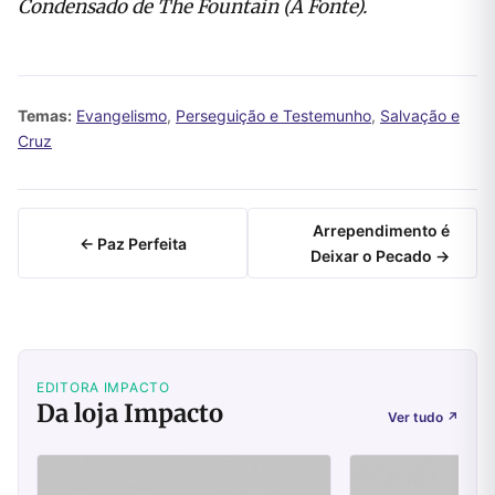
Condensado de The Fountain (A Fonte).
Temas:
Evangelismo
,
Perseguição e Testemunho
,
Salvação e
Cruz
Arrependimento é
← Paz Perfeita
Deixar o Pecado →
EDITORA IMPACTO
Da loja Impacto
Ver tudo
↗