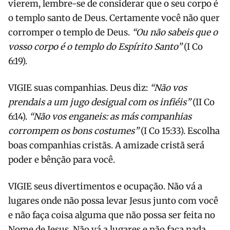
vierem, lembre-se de considerar que o seu corpo é
o templo santo de Deus. Certamente você não quer
corromper o templo de Deus.
“Ou não sabeis que o
vosso corpo é o templo do Espírito Santo”
(I Co
6:19).
VIGIE suas companhias. Deus diz:
“Não vos
prendais a um jugo desigual com os infiéis”
(II Co
6:14).
“Não vos enganeis: as más companhias
corrompem os bons costumes”
(I Co 15:33). Escolha
boas companhias cristãs. A amizade cristã será
poder e bênção para você.
VIGIE seus divertimentos e ocupação. Não vá a
lugares onde não possa levar Jesus junto com você
e não faça coisa alguma que não possa ser feita no
Nome de Jesus. Não vá a lugares e não faça nada