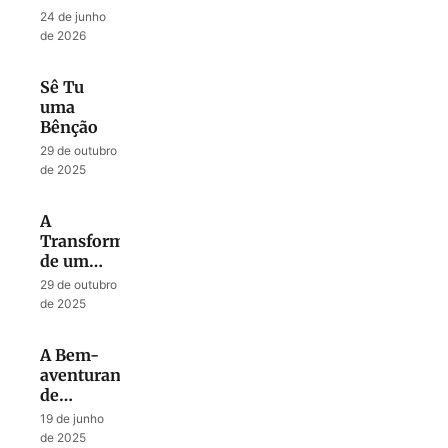
Abençoada
24 de junho
por Deus
de 2026
Sê Tu
uma
Bênção
29 de outubro
de 2025
A
Transformação
de um
Fardo em
29 de outubro
Canção
de 2025
A Bem-
aventurança
de
Perseverar
19 de junho
durante a
de 2025