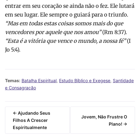
entrar em seu coração se ainda não o fez. Ele lutará
em seu lugar. Ele sempre o guiará para o triunfo.
“Mas em todas estas coisas somos mais do que
vencedores por aquele que nos amou”
(Rm 8:37).
“Esta é a vitória que vence o mundo, a nossa fé”
(I
Jo 5:4).
Temas:
Batalha Espiritual
,
Estudo Bíblico e Exegese
,
Santidade
e Consagração
← Ajudando Seus
Jovem, Não Frustre O
Filhos A Crescer
Plano! →
Espiritualmente