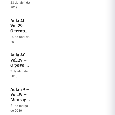
de Deus
23 de abril de
com
2019
Israel e
com as
Aula 41 –
nações
Vol.29 –
O tempo
da
14 de abril de
angústia
2019
de Israel
Aula 40 –
Vol.29 –
O povo de
Israel e a
7 de abril de
sua terra
2019
no plano
de Deus
Aula 39 –
Vol.29 –
Mensagem
de
31 de março
esperança
de 2019