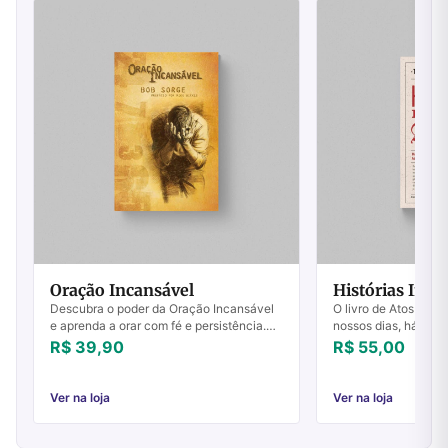
Oração Incansável
Histórias Inéd
Descubra o poder da Oração Incansável
O livro de Atos nunc
e aprenda a orar com fé e persistência.
nossos dias, há uma
Inspire-se e fortaleça sua vida espiritual
pergunta: Onde estã
R$ 39,90
R$ 55,00
hoje mesmo!
maravilhosas que os
antepassados nos con
Ver na loja
Ver na loja