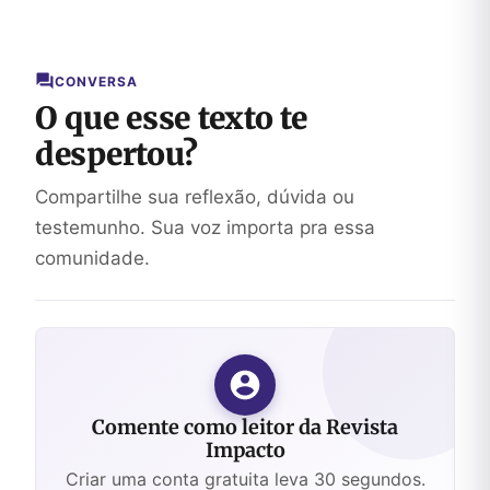
e
restauração
em
Jeremias
CONVERSA
O que esse texto te
despertou?
Compartilhe sua reflexão, dúvida ou
testemunho. Sua voz importa pra essa
comunidade.
Comente como leitor da Revista
Impacto
Criar uma conta gratuita leva 30 segundos.