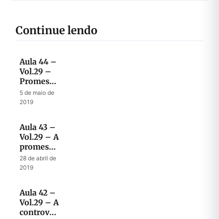
Continue lendo
Aula 44 –
Vol.29 –
Promessas
de
5 de maio de
restauração
2019
material e
espiritual
Aula 43 –
Vol.29 – A
promessa
da Nova
28 de abril de
Aliança
2019
no seu
contexto
Aula 42 –
original
Vol.29 – A
controvérsia