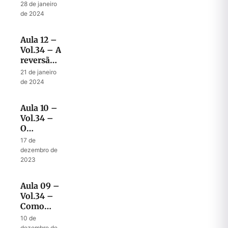
para
28 de janeiro
nunca se
de 2024
esquecer
do
Aula 12 –
livramento
Vol.34 – A
reversão
final do
21 de janeiro
plano
de 2024
maligno
Aula 10 –
Vol.34 –
O
segundo
17 de
banquete
dezembro de
– a hora
2023
da
verdade
Aula 09 –
Vol.34 –
Como
Deus
10 de
virou o
dezembro de