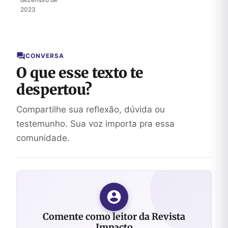
jogo
2023
inesperadamente
CONVERSA
O que esse texto te
despertou?
Compartilhe sua reflexão, dúvida ou
testemunho. Sua voz importa pra essa
comunidade.
Comente como leitor da Revista
Impacto