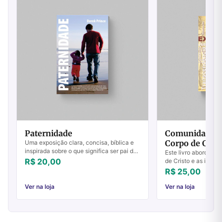
Paternidade
Comunidade, 
Corpo de Crist
Uma exposição clara, concisa, bíblica e
inspirada sobre o que significa ser pai do
Este livro aborda a 
ponto de vista de Deus. Um clássico
R$ 20,00
de Cristo e as instit
indispensável para todos os pais, jove...
numa tentativa de ap
R$ 25,00
a distinção entre am
Ver na loja
Ver na loja