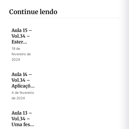
Continue lendo
Aula 15 –
Vol.34 –
Ester
como
18 de
parábola
fevereiro de
do
2024
conflito
final
Aula 14 –
Vol.34 –
Aplicações
do livro
4 de fevereiro
de Ester
de 2024
para hoje
Aula 13 –
Vol.34 –
Uma festa