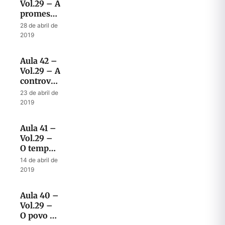
Vol.29 – A
promessa
da Nova
28 de abril de
Aliança
2019
no seu
contexto
Aula 42 –
original
Vol.29 – A
controvérsia
de Deus
23 de abril de
com
2019
Israel e
com as
Aula 41 –
nações
Vol.29 –
O tempo
da
14 de abril de
angústia
2019
de Israel
Aula 40 –
Vol.29 –
O povo de