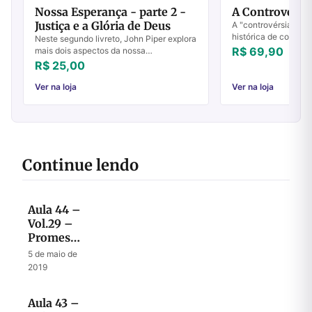
Nossa Esperança - parte 2 -
A Controvérsia
Justiça e a Glória de Deus
A "controvérsia de Si
histórica de conflito 
Neste segundo livreto, John Piper explora
em torno da cidade 
R$ 69,90
mais dois aspectos da nossa
passado, presente e f
esperança: a justiça e a glória de Deus.
R$ 25,00
Veja alguns assuntos abordados nestes
artigos:...
Ver na loja
Ver na loja
Continue lendo
Aula 44 –
Vol.29 –
Promessas
de
5 de maio de
restauração
2019
material e
espiritual
Aula 43 –