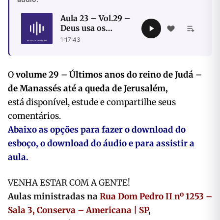
Aula 23 – Vol.29 –
Deus usa os
recabitas para
1:17:43
mandar uma
mensagem
O
volume 29 – Últimos anos do reino de Judá –
de Manassés até a queda de Jerusalém,
está disponível, estude e compartilhe seus
comentários.
Abaixo as opções para fazer o download do
esboço, o download do áudio e para assistir a
aula.
VENHA ESTAR COM A GENTE!
Aulas ministradas na
Rua Dom Pedro II nº 1253 –
Sala 3, Conserva – Americana | SP
,