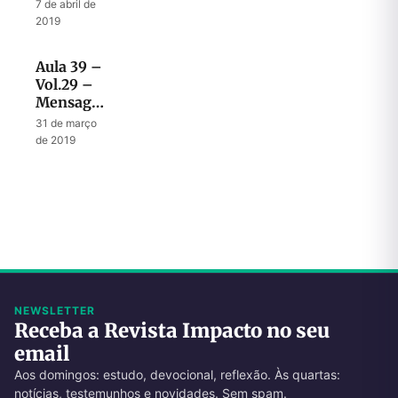
Israel e a
7 de abril de
sua terra
2019
no plano
de Deus
Aula 39 –
Vol.29 –
Mensagem
de
31 de março
esperança
de 2019
e
restauração
em
Jeremias
NEWSLETTER
Receba a Revista Impacto no seu
email
Aos domingos: estudo, devocional, reflexão. Às quartas:
notícias, testemunhos e novidades. Sem spam.