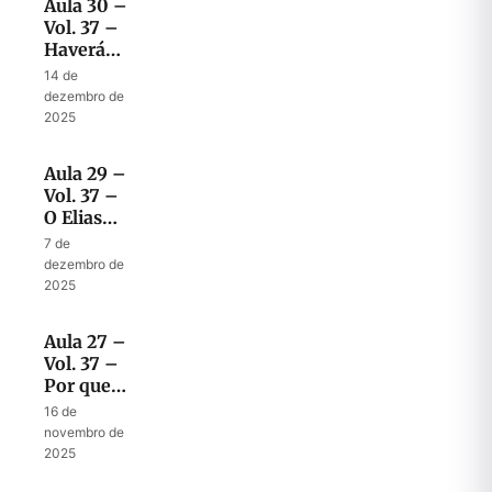
Aula 30 –
Vol. 37 –
Haverá
mesmo
14 de
uma voz
dezembro de
profética
2025
clara no
tempo do
Aula 29 –
fim?
Vol. 37 –
O Elias
dos
7 de
últimos
dezembro de
dias
2025
Aula 27 –
Vol. 37 –
Por que
Elias?
16 de
novembro de
2025