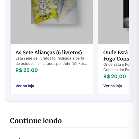
As Sete Alianças (6 livretos)
Onde Está o Fo
Fogo Consumi
Esta série de livretos foi redigida a partir
de estudos ministrados por John Walker
Onde Está o Fogo? – 
na igreja em Rubiataba, durante o ano de
R$ 25,00
Consumidor Essa pro
1984.Apropriado tanto para novos...
versículo do Antigo
R$ 20,00
conhecida. Bem men
entretanto, é...
Ver na loja
Ver na loja
Continue lendo