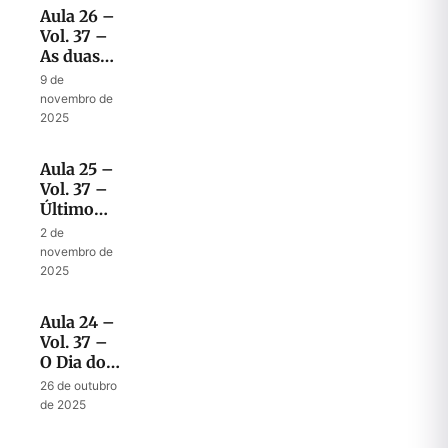
Aula 26 –
Vol. 37 –
As duas
partes da
9 de
última
novembro de
mensagem
2025
de
Malaquias
Aula 25 –
Vol. 37 –
Último
recado de
2 de
Malaquias:
novembro de
nunca se
2025
esqueça
da aliança
Aula 24 –
Mosaica
Vol. 37 –
O Dia do
Senhor:
26 de outubro
Dia de
de 2025
Tristeza
ou