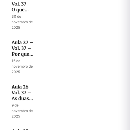
Vol. 37 –
O que
Elias vai
30 de
fazer
novembro de
quando
2025
vier
Aula 27 –
Vol. 37 –
Por que
Elias?
16 de
novembro de
2025
Aula 26 –
Vol. 37 –
As duas
partes da
9 de
última
novembro de
mensagem
2025
de
Malaquias