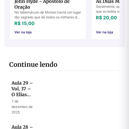
John Hyde - Apóstolo de
As Duas Mens
Oração
Geralmente, quando
que acredita na Bíbl
No tabernáculo de Moises havia um lugar
cumpriu todas as pro
R$ 20,00
tão sagrado que de todos os milhares de
dele nas Escrituras
Israel somente um único homem tinha
R$ 15,00
que sim. ...
permissão de entrar ali; e mesmo este
hom...
Ver na loja
Ver na loja
Continue lendo
Aula 29 –
Vol. 37 –
O Elias
dos
7 de
últimos
dezembro de
dias
2025
Aula 28 –