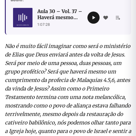
Aula 30 – Vol. 37 –
Haverá mesmo
uma voz profética
1:07:28
clara no tempo do
fim?
Não é muito fácil imaginar como será o ministério
de Elias que Deus enviará antes da volta de Jesus.
Será por meio de uma pessoa, duas pessoas, um
grupo profético? Será que haverá mesmo um
cumprimento da profecia de Malaquias 4.5,6, antes
da vinda de Jesus? Assim como o Primeiro
Testamento termina com uma nota melancólica,
mostrando como o povo de aliança estava falhando
terrivelmente, mesmo depois da restauração do
cativeiro babilônico, nós podemos olhar tanto para
a Igreja hoje, quanto para o povo de Israel e sentir a