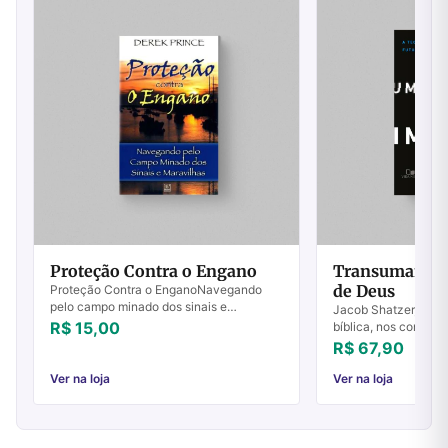
Proteção Contra o Engano
Transumanism
de Deus
Proteção Contra o EnganoNavegando
pelo campo minado dos sinais e
Jacob Shatzer, espec
maravilhas “Porque surgirão falsos
R$ 15,00
bíblica, nos conduz 
cristos e falsos profetas, e farão tão
cuidadosa acerca do
R$ 67,90
grandes sinais e...
discipulado cristão
tecnológico disrupt..
Ver na loja
Ver na loja