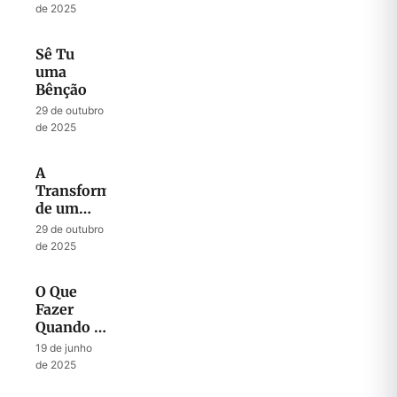
de 2025
Sê Tu
uma
Bênção
29 de outubro
de 2025
A
Transformação
de um
Fardo em
29 de outubro
Canção
de 2025
O Que
Fazer
Quando a
Fornalha
19 de junho
Fica Cada
de 2025
Vez Mais