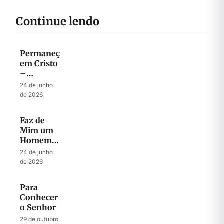
Continue lendo
Permaneça
em Cristo
–
Descubra
24 de junho
sua Força
de 2026
Nele
Faz de
Mim um
Homem
Segundo
24 de junho
o Teu
de 2026
Coração
Para
Conhecer
o Senhor
29 de outubro