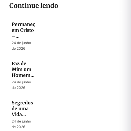
Continue lendo
Permaneça
em Cristo
–
Descubra
24 de junho
sua Força
de 2026
Nele
Faz de
Mim um
Homem
Segundo
24 de junho
o Teu
de 2026
Coração
Segredos
de uma
Vida
Abençoada
24 de junho
por Deus
de 2026