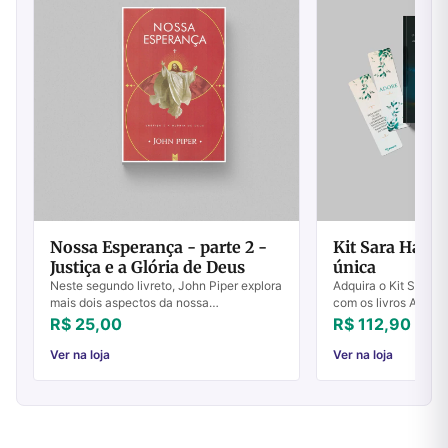
Nossa Esperança - parte 2 -
Kit Sara Hager
Justiça e a Glória de Deus
única
Neste segundo livreto, John Piper explora
Adquira o Kit Sara H
mais dois aspectos da nossa
com os livros Adore e
esperança: a justiça e a glória de Deus.
sua fé e adoração. R
R$ 25,00
R$ 112,90
Veja alguns assuntos abordados nestes
receber em maio de
artigos:...
Ver na loja
Ver na loja