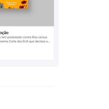
doção
a tem protestado contra Roe versus
prema Corte dos EUA que declara o
como um direito. A Igreja recebe...