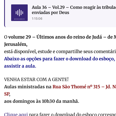
Aula 36 – Vol.29 – Como reagir às tribul
enviadas por Deus
1:15:06
O
volume 29 – Últimos anos do reino de Judá – de 
Jerusalém,
está disponível, estude e compartilhe seus comentári
Abaixo as opções para fazer o download do esboço,
assistir a aula.
VENHA ESTAR COM A GENTE!
Aulas ministradas na
Rua São Thomé nº 315 – Jd. N
SP
,
aos domingos às 10h30 da manhã.
Clique aqui
para fazer o download do esboço correspo