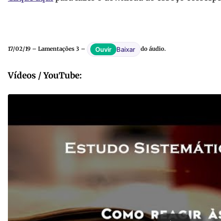
Baixar
Ouvir
17/02/19 – Lamentações 3 –
do áudio.
Vídeos / YouTube: