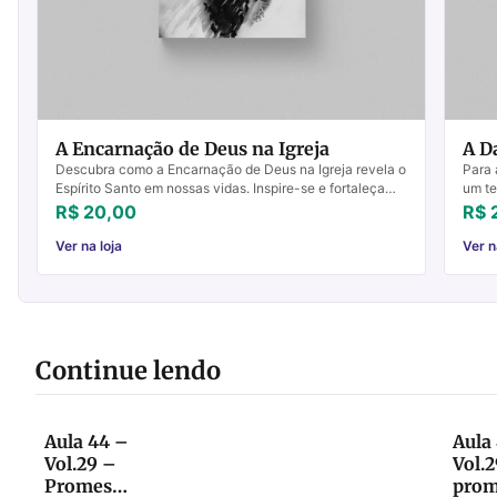
A Encarnação de Deus na Igreja
A D
Descubra como a Encarnação de Deus na Igreja revela o
Para 
Espírito Santo em nossas vidas. Inspire-se e fortaleça
um te
sua fé hoje.
cotid
R$ 20,00
R$ 
Ver na loja
Ver n
Continue lendo
Aula 44 –
Aula
Vol.29 –
Vol.2
Promessas
prom