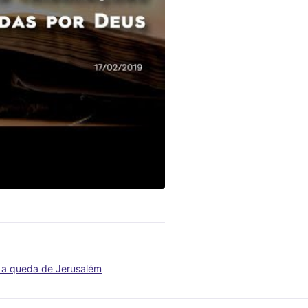
é a queda de Jerusalém