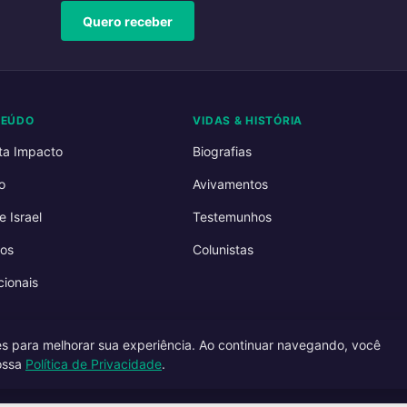
Quero receber
TEÚDO
VIDAS & HISTÓRIA
ta Impacto
Biografias
o
Avivamentos
e Israel
Testemunhos
os
Colunistas
ionais
es para melhorar sua experiência. Ao continuar navegando, você
ossa
Política de Privacidade
.