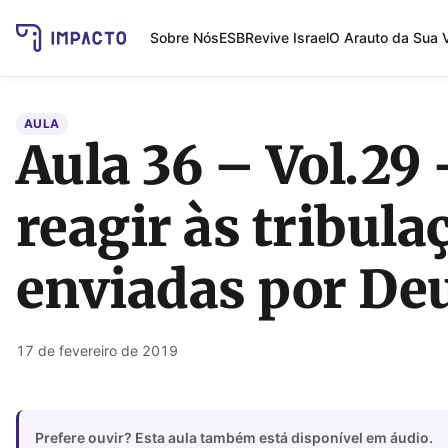
Sobre Nós
ESB
Revive Israel
O Arauto da Sua 
AULA
Aula 36 – Vol.29
reagir às tribula
enviadas por De
17 de fevereiro de 2019
Prefere ouvir? Esta aula também está disponível em áudio.