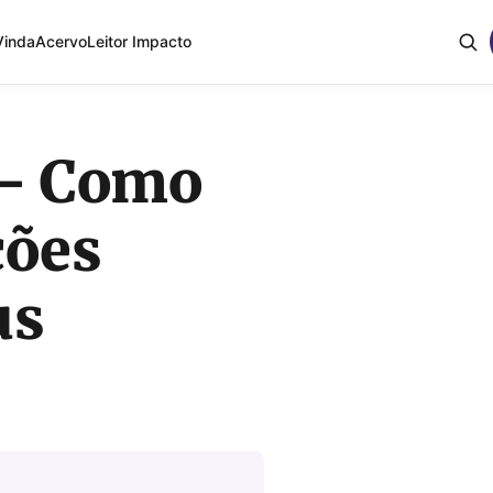
Vinda
Acervo
Leitor Impacto
 – Como
ções
us