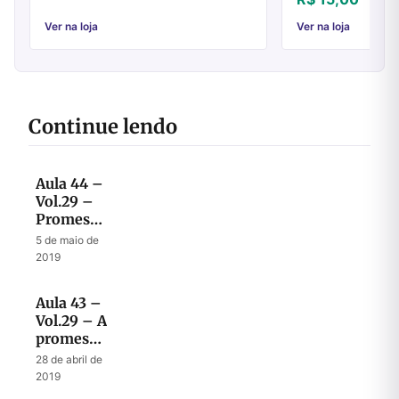
poderá fazer o just
o prazer de apresen..
Ver na loja
Ver na loja
Continue lendo
Aula 44 –
Vol.29 –
Promessas
de
5 de maio de
restauração
2019
material e
espiritual
Aula 43 –
Vol.29 – A
promessa
da Nova
28 de abril de
Aliança
2019
no seu