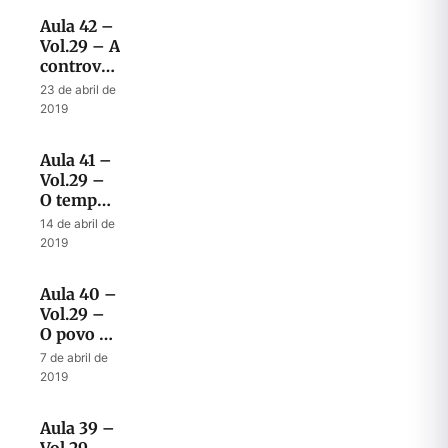
contexto
Aula 42 –
original
Vol.29 – A
controvérsia
de Deus
23 de abril de
com
2019
Israel e
com as
Aula 41 –
nações
Vol.29 –
O tempo
da
14 de abril de
angústia
2019
de Israel
Aula 40 –
Vol.29 –
O povo de
Israel e a
7 de abril de
sua terra
2019
no plano
de Deus
Aula 39 –