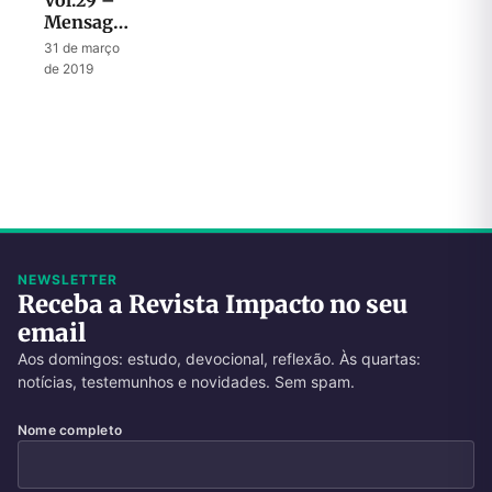
Vol.29 –
Mensagem
de
31 de março
esperança
de 2019
e
restauração
em
Jeremias
NEWSLETTER
Receba a Revista Impacto no seu
email
Aos domingos: estudo, devocional, reflexão. Às quartas:
notícias, testemunhos e novidades. Sem spam.
Nome completo