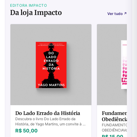
EDITORA IMPACTO
Da loja Impacto
Ver tudo
↗
Do Lado Errado da História
Fundamentos P
Obediência - Vo
Descubra o livro Do Lado Errado da
História, de Yago Martins, um convite à fé
FUNDAMENTOS PAR
renovada e reflexão profunda. Compre já!
R$ 50,00
OBEDIÊNCIAVolume I 
Cristã Destruídos o
R$ 15,00