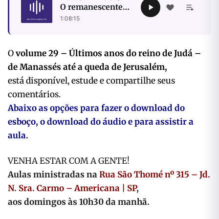
O remanescente
na terra depois do
1:08:15
cativeiro
O
volume 29 – Últimos anos do reino de Judá –
de Manassés até a queda de Jerusalém,
está disponível, estude e compartilhe seus
comentários.
Abaixo as opções para fazer o download do
esboço, o download do áudio e para assistir a
aula.
VENHA ESTAR COM A GENTE!
Aulas ministradas na
Rua São Thomé nº 315 – Jd.
N. Sra. Carmo – Americana | SP
,
aos domingos às 10h30 da manhã.