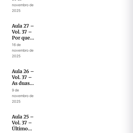
fazer
novembro de
quando
2025
vier
Aula 27 –
Vol. 37 –
Por que
Elias?
16 de
novembro de
2025
Aula 26 –
Vol. 37 –
As duas
partes da
9 de
última
novembro de
mensagem
2025
de
Malaquias
Aula 25 –
Vol. 37 –
Último