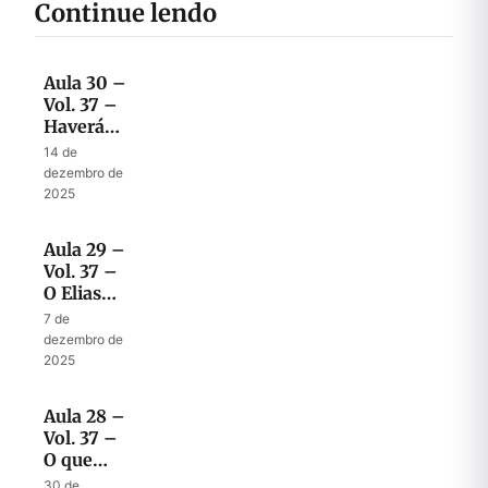
Continue lendo
Aula 30 –
Vol. 37 –
Haverá
mesmo
14 de
uma voz
dezembro de
profética
2025
clara no
tempo do
Aula 29 –
fim?
Vol. 37 –
O Elias
dos
7 de
últimos
dezembro de
dias
2025
Aula 28 –
Vol. 37 –
O que
Elias vai
30 de