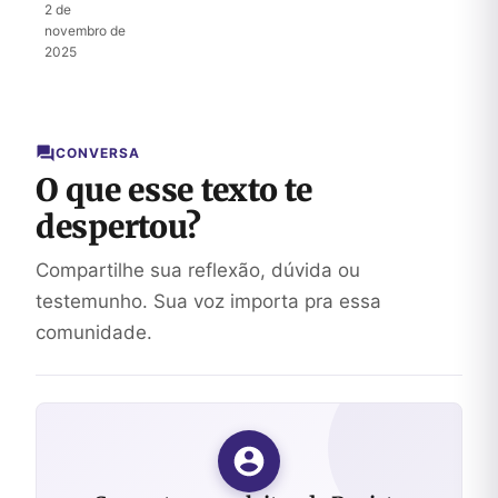
recado de
2 de
Malaquias:
novembro de
nunca se
2025
esqueça
da aliança
Mosaica
CONVERSA
O que esse texto te
despertou?
Compartilhe sua reflexão, dúvida ou
testemunho. Sua voz importa pra essa
comunidade.