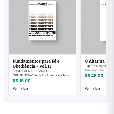
Fundamentos para Fé e
O Altar na Bíbl
Obediência - Vol. II
Explore o significado
sua importância na 
FUNDAMENTOS PARA FÉ E
povo de Deus. Desc
R$ 45,00
OBEDIÊNCIAVolume II - A Velha e a Nova
altares hoje.
Maneira de Viver Destruídos os
R$ 15,00
fundamentos, que poderá fazer o justo?
Salmos 11.3 Temos o prazer...
Ver na loja
Ver na loja