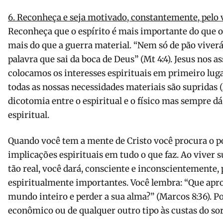
6. Reconheça e seja motivado, constantemente, pelo 
Reconheça que o espírito é mais importante do que o 
mais do que a guerra material. “Nem só de pão vive
palavra que sai da boca de Deus” (Mt 4:4). Jesus nos 
colocamos os interesses espirituais em primeiro lugar
todas as nossas necessidades materiais são supridas (M
dicotomia entre o espiritual e o físico mas sempre dá
espiritual.
Quando você tem a mente de Cristo você procura o pot
implicações espirituais em tudo o que faz. Ao viver
tão real, você dará, consciente e inconscientemente, 
espiritualmente importantes. Você lembra: “Que apr
mundo inteiro e perder a sua alma?” (Marcos 8:36). P
econômico ou de qualquer outro tipo às custas do so