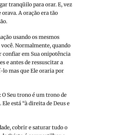
r tranqüilo para orar. E, vez
 orava. A oração era tão
ão.
rnação usando os mesmos
 a você. Normalmente, quando
or confiar em Sua onipotência
es e antes de ressuscitar a
í-lo mas que Ele oraria por
: O Seu trono é um trono de
 Ele está “à direita de Deus e
ade, cobrir e saturar tudo o