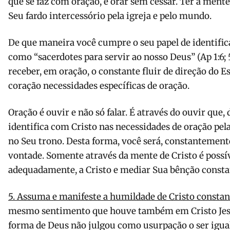
que se faz com oração, e orar sem cessar. Ter a mente
Seu fardo intercessório pela igreja e pelo mundo.
De que maneira você cumpre o seu papel de identific
como “sacerdotes para servir ao nosso Deus” (Ap 1:6;
receber, em oração, o constante fluir de direção do E
coração necessidades específicas de oração.
Oração é ouvir e não só falar. É através do ouvir que,
identifica com Cristo nas necessidades de oração pel
no Seu trono. Desta forma, você será, constantemente
vontade. Somente através da mente de Cristo é possív
adequadamente, a Cristo e mediar Sua bênção consta
5. Assuma e manifeste a humildade de Cristo consta
mesmo sentimento que houve também em Cristo Jesus
forma de Deus não julgou como usurpação o ser igual