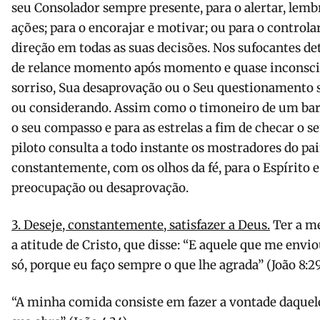
seu Consolador sempre presente, para o alertar, lembra
ações; para o encorajar e motivar; ou para o controlar
direção em todas as suas decisões. Nos sufocantes det
de relance momento após momento e quase inconsci
sorriso, Sua desaprovação ou o Seu questionamento s
ou considerando. Assim como o timoneiro de um bar
o seu compasso e para as estrelas a fim de checar o 
piloto consulta a todo instante os mostradores do pa
constantemente, com os olhos da fé, para o Espírito e
preocupação ou desaprovação.
3. Deseje, constantemente, satisfazer a Deus.
Ter a me
a atitude de Cristo, que disse: “E aquele que me env
só, porque eu faço sempre o que lhe agrada” (João 8:29
“A minha comida consiste em fazer a vontade daquele