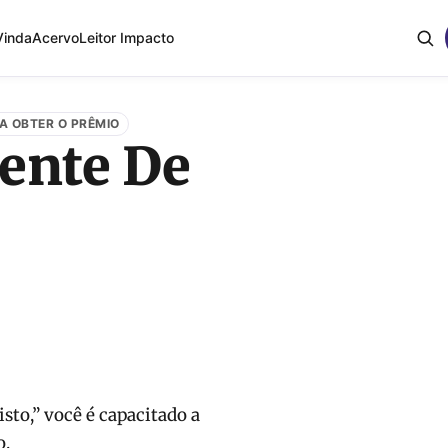
Vinda
Acervo
Leitor Impacto
RA OBTER O PRÊMIO
ente De
sto,” você é capacitado a
o.