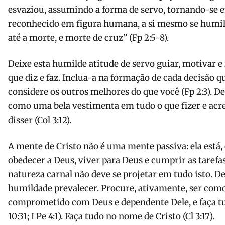
esvaziou, assumindo a forma de servo, tornando-se 
reconhecido em figura humana, a si mesmo se humil
até a morte, e morte de cruz” (Fp 2:5-8).
Deixe esta humilde atitude de servo guiar, motivar e
que diz e faz. Inclua-a na formação de cada decisão 
considere os outros melhores do que você (Fp 2:3). De
como uma bela vestimenta em tudo o que fizer e acr
disser (Col 3:12).
A mente de Cristo não é uma mente passiva: ela está
obedecer a Deus, viver para Deus e cumprir as tarefas
natureza carnal não deve se projetar em tudo isto. Dei
humildade prevalecer. Procure, ativamente, ser como
comprometido com Deus e dependente Dele, e faça t
10:31; I Pe 4:1). Faça tudo no nome de Cristo (Cl 3:17).