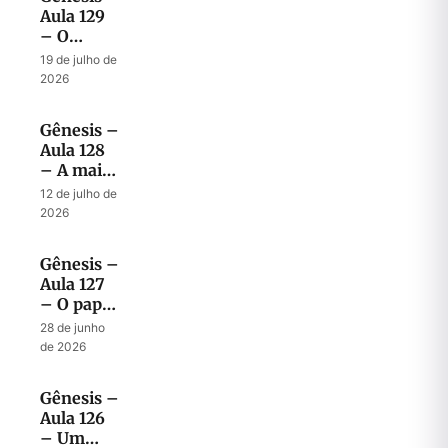
Aula 129
– O
Mistério
19 de julho de
dos dois
2026
Filhos
Abençoados
Gênesis –
Aula 128
– A mais
surpreendente
12 de julho de
bênção
2026
dada por
Jacó
Gênesis –
Aula 127
– O papel
Profético
28 de junho
de Jacó
de 2026
em
abençoar
Gênesis –
os filhos
Aula 126
– Um