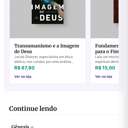
Transumanismo e a Imagem
Fundamentos 
de Deus
para o Fim do
1
Jacob Shatzer, especialista em ética
Leia um trecho do li
bíblica, nos conduz por uma análise
espiritual dentro da
cuidadosa acerca do futuro do
momento em que Jesu
R$ 67,90
R$ 15,00
discipulado cristão em um ambiente
o seu Reino e governo
tecnológico disrupt...
Ver na loja
Ver na loja
Continue lendo
Gênesis –