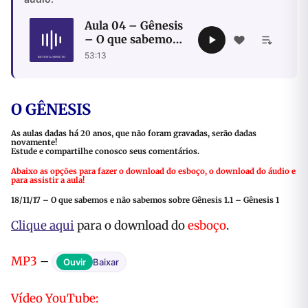
Aula 04 – Gênesis
– O que sabemos e
não sabemos
53:13
sobre Gênesis 1.1
O GÊNESIS
As aulas dadas há 20 anos, que não foram gravadas, serão dadas
novamente!
Estude e compartilhe conosco seus comentários.
Abaixo as opções para fazer o download do esboço, o download do áudio e
para assistir a aula!
18/11/17 – O que sabemos e não sabemos sobre Gênesis 1.1 –
Gênesis 1
Clique aqui
para o download do
esboço
.
MP3
–
Ouvir
Baixar
Vídeo YouTube: