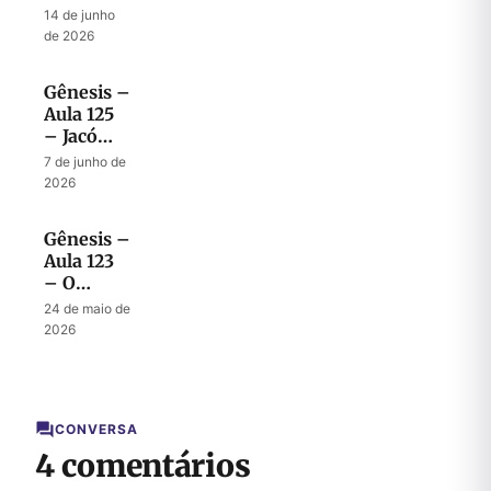
modelo
14 de junho
de bênção
de 2026
para a
próxima
Gênesis –
geração
Aula 125
– Jacó
revela
7 de junho de
seus
2026
últimos
desejos a
Gênesis –
José
Aula 123
– O
desafio
24 de maio de
de ser
2026
peregrino
no Egito
CONVERSA
4 comentários