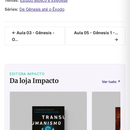
Temas:
Estudo Bíblico e Exegese
Séries:
De Gênesis até o Êxodo
← Aula 03 - Gênesis -
Aula 05 - Gênesis 1 -…
O…
→
EDITORA IMPACTO
Da loja Impacto
Ver tudo
↗