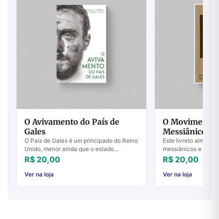
O Avivamento do País de
O Movimento 
Gales
Messiânico
O País de Gales é um principado do Reino
Este livreto almeja 
Unido, menor ainda que o estado
messiânicos e seu m
brasileiro do Sergipe. No início do século
e teólogos cristãos
R$ 20,00
R$ 20,00
20, tinha uma população de pouco
informações sobre 
mais de ...
são os Ju...
Ver na loja
Ver na loja