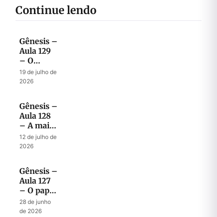
Continue lendo
Gênesis –
Aula 129
– O
Mistério
19 de julho de
dos dois
2026
Filhos
Abençoados
Gênesis –
Aula 128
– A mais
surpreendente
12 de julho de
bênção
2026
dada por
Jacó
Gênesis –
Aula 127
– O papel
Profético
28 de junho
de Jacó
de 2026