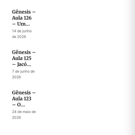
em
abençoar
Gênesis –
os filhos
Aula 126
– Um
modelo
14 de junho
de bênção
de 2026
para a
próxima
Gênesis –
geração
Aula 125
– Jacó
revela
7 de junho de
seus
2026
últimos
desejos a
Gênesis –
José
Aula 123
– O
desafio
24 de maio de
de ser
2026
peregrino
no Egito